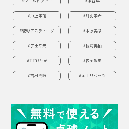
#ワールドツアー
#水谷隼
#戸上隼輔
#丹羽孝希
#琉球アスティーダ
#木原美悠
#宇田幸矢
#長﨑美柚
#T.T彩たま
#森薗政崇
#吉村真晴
#岡山リベッツ