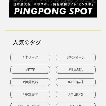
人気のタグ
#Ｔリーグ
#テンオール
#ITTF
#張本智和
#伊藤美誠
#石川佳純
#平野美宇
#早田ひな