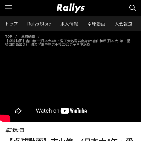
トップ
Rallys Store
求人情報
卓球動画
大会報道
TOP
/
卓球動画
/
【卓球動画】吉山僚一(日本大4年・愛工大名電高出身)vs吉山和希(日本大1年・星
槎国際高出身)｜関東学生卓球選手権2026男子単準決勝
卓球動画