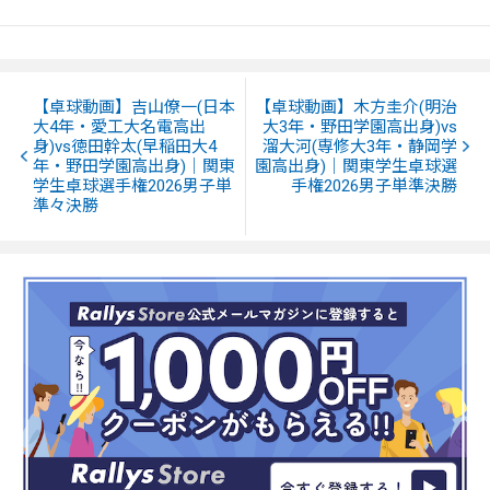
【卓球動画】吉山僚一(日本
【卓球動画】木方圭介(明治
大4年・愛工大名電高出
大3年・野田学園高出身)vs
身)vs徳田幹太(早稲田大4
溜大河(専修大3年・静岡学
年・野田学園高出身)｜関東
園高出身)｜関東学生卓球選
学生卓球選手権2026男子単
手権2026男子単準決勝
準々決勝