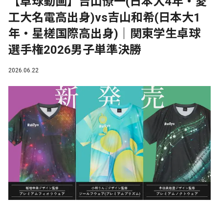
【卓球動画】吉山僚一(日本大4年・愛
工大名電高出身)vs吉山和希(日本大1
年・星槎国際高出身)｜関東学生卓球
選手権2026男子単準決勝
2026.06.22