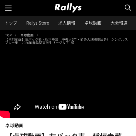
トップ
Rallys Store
求人情報
卓球動画
大会報道
TOP
/
卓球動画
/
【卓球動画】左バック表・稲垣幸菜（中央大3年・愛み大瑞穂高出身） シングルス
プレー集｜2026年春季関東学生リーグ女子1部
卓球動画