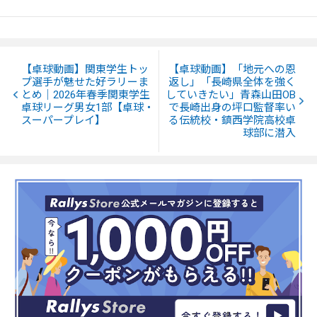
【卓球動画】関東学生トッ
【卓球動画】「地元への恩
プ選手が魅せた好ラリーま
返し」「長崎県全体を強く
とめ｜2026年春季関東学生
していきたい」青森山田OB
卓球リーグ男女1部【卓球・
で長崎出身の坪口監督率い
スーパープレイ】
る伝統校・鎮西学院高校卓
球部に潜入