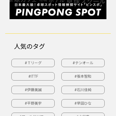
人気のタグ
#Ｔリーグ
#テンオール
#ITTF
#張本智和
#伊藤美誠
#石川佳純
#平野美宇
#早田ひな