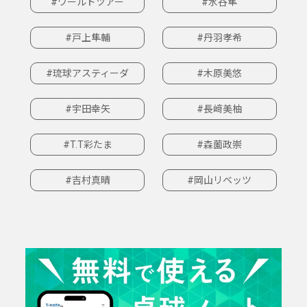
#ワールドツアー
#水谷隼
#戸上隼輔
#丹羽孝希
#琉球アスティーダ
#木原美悠
#宇田幸矢
#長﨑美柚
#T.T彩たま
#森薗政崇
#吉村真晴
#岡山リベッツ