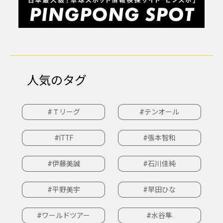
人気のタグ
#Ｔリーグ
#テンオール
#ITTF
#張本智和
#伊藤美誠
#石川佳純
#平野美宇
#早田ひな
#ワールドツアー
#水谷隼