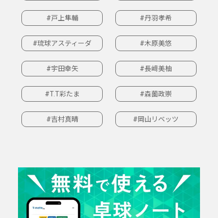
#戸上隼輔
#丹羽孝希
#琉球アスティーダ
#木原美悠
#宇田幸矢
#長﨑美柚
#T.T彩たま
#森薗政崇
#吉村真晴
#岡山リベッツ