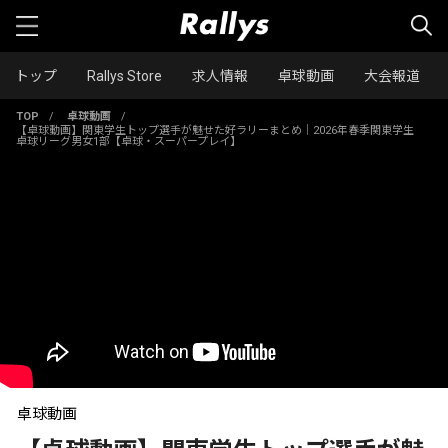
トップ
Rallys Store
求人情報
卓球動画
大会報道
TOP
/
卓球動画
/
【卓球動画】関東学生トップ選手が魅せた好ラリーまとめ｜2026年春季関東学生
卓球リーグ男女1部【卓球・スーパープレイ】
卓球動画