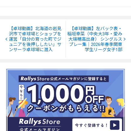
【卓球動画】北海道の岩見
【卓球動画】左バック表・
沢市で卓球場とショップを
稲垣幸菜（中央大3年・愛み
運営「自分の育った町でジ
大瑞穂高出身） シングルス
ュニアを後押ししたい」サ
プレー集｜2026年春季関東
ンサーラ卓球場に潜入
学生リーグ女子1部