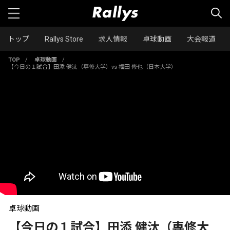
トップ
Rallys Store
求人情報
卓球動画
大会報道
TOP
/
卓球動画
/
【今日の１試合】田添 健汰（専修大学）vs 福田 修也（日本大学）
卓球動画
【今日の１試合】田添 健汰（専修大