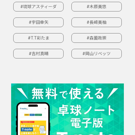
#琉球アスティーダ
#木原美悠
#宇田幸矢
#長﨑美柚
#T.T彩たま
#森薗政崇
#吉村真晴
#岡山リベッツ