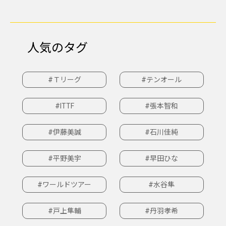
人気のタグ
#Ｔリーグ
#テンオール
#ITTF
#張本智和
#伊藤美誠
#石川佳純
#平野美宇
#早田ひな
#ワールドツアー
#水谷隼
#戸上隼輔
#丹羽孝希