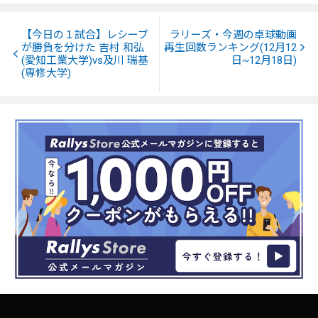
【今日の１試合】レシーブ
ラリーズ・今週の卓球動画
が勝負を分けた 吉村 和弘
再生回数ランキング(12月12
(愛知工業大学)vs及川 瑞基
日~12月18日)
(専修大学)