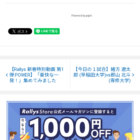
Powered by popIn
【Rallys 新春特別動画 第1
【今日の１試合】緒方 遼太
弾:POWER】「豪快な一
郎 (早稲田大学)vs郡山 北斗
発！」集めてみました
(専修大学)