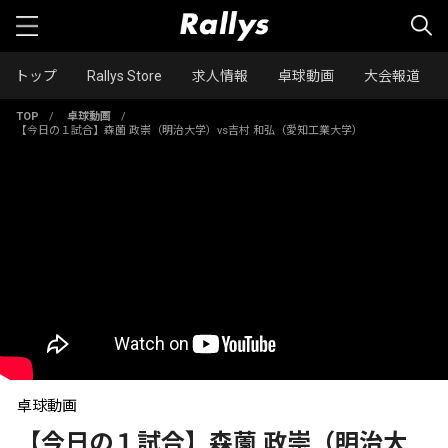
トップ
Rallys Store
求人情報
卓球動画
大会報道
TOP
/
卓球動画
/
【今日の１試合】森薗 政崇（明治大学）vs吉村 和弘（愛知工業大学）
卓球動画
【今日の１試合】森薗 政崇（明治大