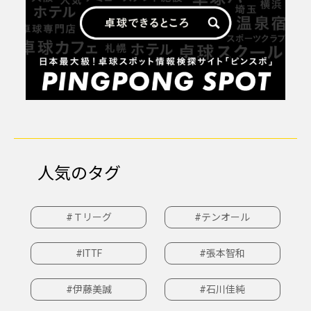
人気のタグ
#Ｔリーグ
#テンオール
#ITTF
#張本智和
#伊藤美誠
#石川佳純