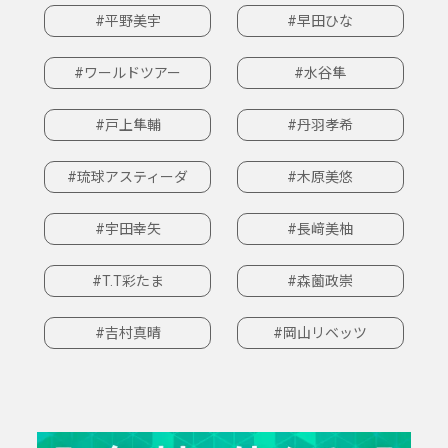
#平野美宇
#早田ひな
#ワールドツアー
#水谷隼
#戸上隼輔
#丹羽孝希
#琉球アスティーダ
#木原美悠
#宇田幸矢
#長﨑美柚
#T.T彩たま
#森薗政崇
#吉村真晴
#岡山リベッツ