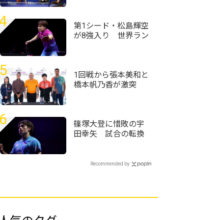
騎ペアが激戦乗り越
え初優勝＜卓球・近
4
畿高校選手権2026/男
第1シード・松島輝空
子ダブルス＞
が8強入り 世界ラン
ク13位・リンドに完
勝＜卓球・WTTチャ
ンピオンズ横浜2026
5
＞
1回戦から張本美和と
橋本帆乃香が激突
張本智和も参加のド
ローセレモニーが実
施＜卓球・WTTチャ
6
ンピオンズ横浜2026
篠塚大登に惜敗の宇
＞
田幸矢 試合の転換
点に「どう自分で調
整していくか少し迷
った」＜卓球・WTT
Recommended by
チャンピオンズ横浜
2026＞