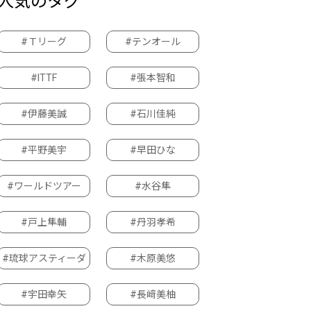
人気のタグ
#Ｔリーグ
#テンオール
#ITTF
#張本智和
#伊藤美誠
#石川佳純
#平野美宇
#早田ひな
#ワールドツアー
#水谷隼
#戸上隼輔
#丹羽孝希
#琉球アスティーダ
#木原美悠
#宇田幸矢
#長﨑美柚