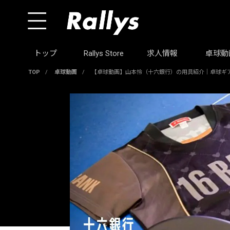
トップ
Rallys Store
求人情報
卓球動
TOP
/
卓球動画
/
【卓球動画】山本怜（十六銀行）の用具紹介｜卓球ギ