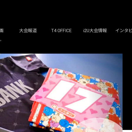
画
大会報道
T4 OFFICE
i2U大会情報
インタ
ア