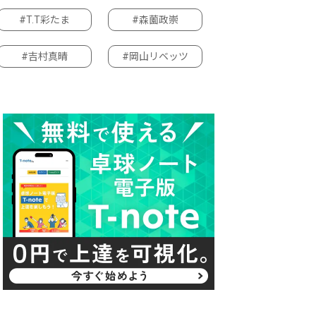
#T.T彩たま
#森薗政崇
#吉村真晴
#岡山リベッツ