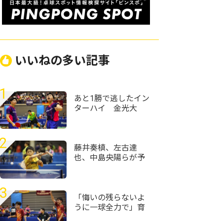
いいねの多い記事
1
あと1勝で逃したイン
ターハイ 金光大
阪・松井九十九/千原
史大ペアが“引退試
合”で残した足跡＜卓
2
球・近畿高校選手権
藤井奏槙、左古達
2026＞
也、中島央陽らが予
選突破＜卓球・全農
杯全日本ホカバ
2026・ホープス男子
3
予選リーグ＞
「悔いの残らないよ
うに一球全力で」育
英・坂根士湧/南部一