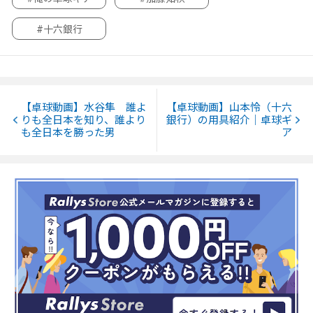
#十六銀行
【卓球動画】水谷隼 誰よ
【卓球動画】山本怜（十六
りも全日本を知り、誰より
銀行）の用具紹介｜卓球ギ
も全日本を勝った男
ア