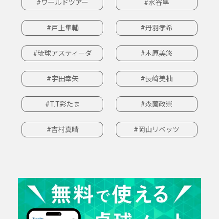
#ワールドツアー
#水谷隼
#戸上隼輔
#丹羽孝希
#琉球アスティーダ
#木原美悠
#宇田幸矢
#長﨑美柚
#T.T彩たま
#森薗政崇
#吉村真晴
#岡山リベッツ