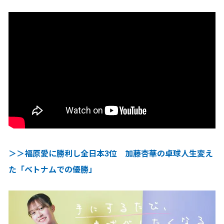
＞＞福原愛に勝利し全日本3位 加藤杏華の卓球人生変え
た「ベトナムでの優勝」