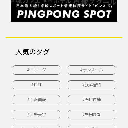
人気のタグ
#Ｔリーグ
#テンオール
#ITTF
#張本智和
#伊藤美誠
#石川佳純
#平野美宇
#早田ひな