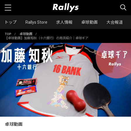
トップ
Rallys Store
求人情報
卓球動画
大会報道
TOP
/
卓球動画
/
【卓球動画】加藤知秋（十六銀行）の用具紹介｜卓球ギア
卓球動画