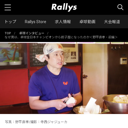
トップ
Rallys Store
求人情報
卓球動画
大会報道
TOP
/
卓球インタビュー
/
なぜ男は、卓球全日本チャンピオンから餃子屋になったのか＜野平直孝・前編＞
写真：野平直孝/撮影：寺西ジャジューカ