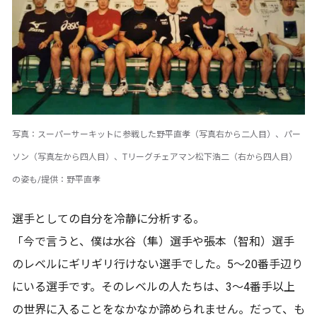
写真：スーパーサーキットに参戦した野平直孝（写真右から二人目）、パー
ソン（写真左から四人目）、Tリーグチェアマン松下浩二（右から四人目）
の姿も/提供：野平直孝
選手としての自分を冷静に分析する。
「今で言うと、僕は水谷（隼）選手や張本（智和）選手
のレベルにギリギリ行けない選手でした。5～20番手辺り
にいる選手です。そのレベルの人たちは、3～4番手以上
の世界に入ることをなかなか諦められません。だって、も