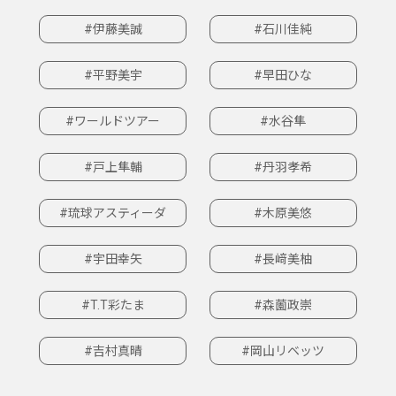
#伊藤美誠
#石川佳純
#平野美宇
#早田ひな
#ワールドツアー
#水谷隼
#戸上隼輔
#丹羽孝希
#琉球アスティーダ
#木原美悠
#宇田幸矢
#長﨑美柚
#T.T彩たま
#森薗政崇
#吉村真晴
#岡山リベッツ