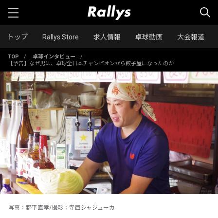
トップ
Rallys Store
求人情報
卓球動画
大会報道
TOP
/
卓球インタビュー
/
【予告】なぜ男は、卓球全日本チャンピオンから餃子屋になったのか
写真：野平直孝/撮影：寺西ジャジューカ