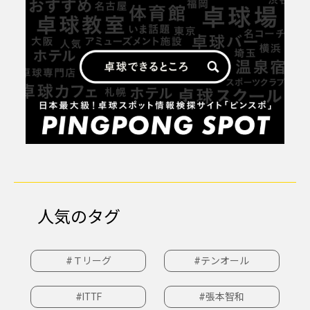
人気のタグ
#Ｔリーグ
#テンオール
#ITTF
#張本智和