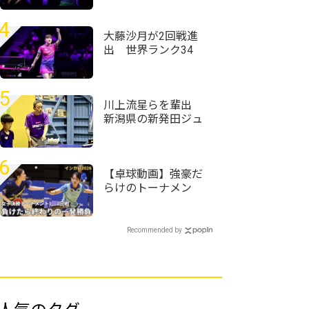
番カット打ちがうま
い」＜卓球・WTTチ
4
ャンピオンズ横浜
大藤沙月が2回戦進
2026＞
出 世界ランク34
位・ウェールズ選手
との激しいラリー戦
制す＜卓球・WTTチ
5
ャンピオンズ横浜
川上流星らを輩出
2026＞
新潟県の新発田ジュ
ニア指導者・姚天明
「人生懸けてますか
ら」
6
【卓球動画】強豪だ
らけのトーナメン
ト ベスト8のランク
入りをかけた2回戦ま
での結果を紹介｜イ
Recommended by
ンカレ卓球2026女子
決勝T1、2回戦