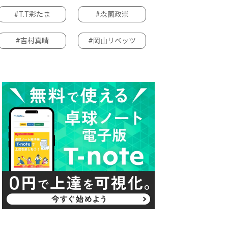
#T.T彩たま
#森薗政崇
#吉村真晴
#岡山リベッツ