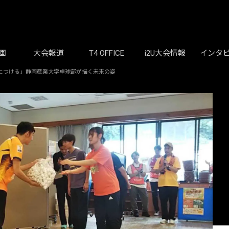
画
大会報道
T4 OFFICE
i2U大会情報
インタ
につける」静岡産業大学卓球部が描く未来の姿