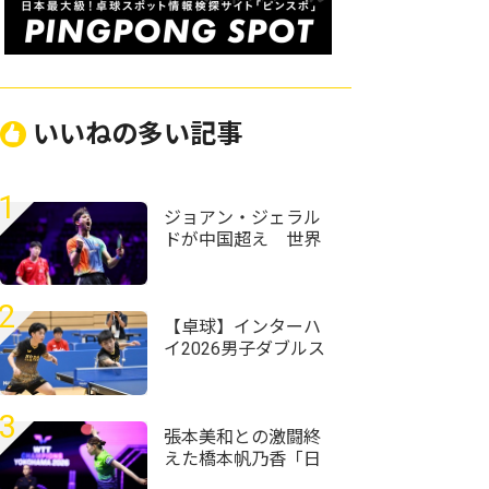
いいねの多い記事
1
ジョアン・ジェラル
ドが中国超え 世界
ランク12位・温瑞博
を破る＜卓球・WTT
チャンピオンズ横浜
2
2026＞
【卓球】インターハ
イ2026男子ダブルス
の組み合わせ決定
野田学園・岩井田駿
斗/中野琥珀ペアが第
3
1シードに
張本美和との激闘終
えた橋本帆乃香「日
本人選手は世界で一