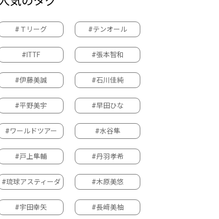
人気のタグ
#Ｔリーグ
#テンオール
#ITTF
#張本智和
#伊藤美誠
#石川佳純
#平野美宇
#早田ひな
#ワールドツアー
#水谷隼
#戸上隼輔
#丹羽孝希
#琉球アスティーダ
#木原美悠
#宇田幸矢
#長﨑美柚