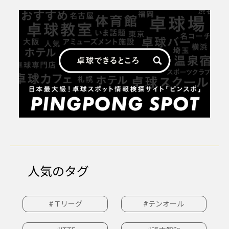
人気のタグ
#Ｔリーグ
#テンオール