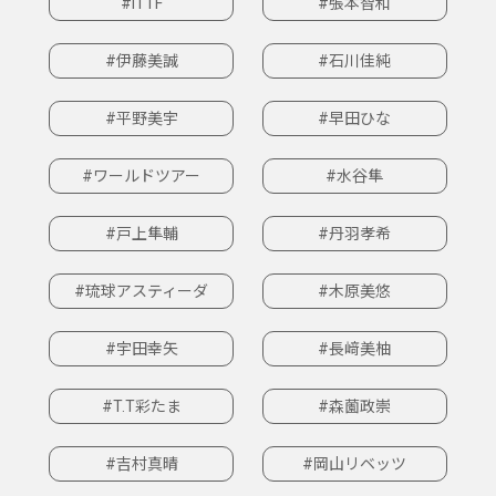
#ITTF
#張本智和
#伊藤美誠
#石川佳純
#平野美宇
#早田ひな
#ワールドツアー
#水谷隼
#戸上隼輔
#丹羽孝希
#琉球アスティーダ
#木原美悠
#宇田幸矢
#長﨑美柚
#T.T彩たま
#森薗政崇
#吉村真晴
#岡山リベッツ