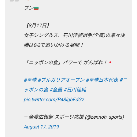
プン
【8月17日】
女子シングルス、石川佳純選手(全農)の準々決
勝は0-2で追いかける展開！
「ニッポンの食」パワーで がんばれ！
#卓球
#ブルガリアオープン
#卓球日本代表
#ニ
ッポンの食
#全農
#石川佳純
pic.twitter.com/P43lgbFdGz
— 全農広報部 スポーツ応援 (@zennoh_sports)
August 17, 2019