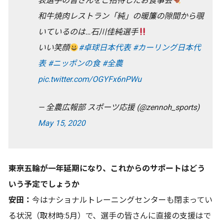
表選手の皆さんをご招待したお食事会
和牛焼肉レストラン「純」の暖簾の隙間から覗
いているのは…石川佳純選手
いい笑顔
#卓球日本代表
#カーリング日本代
表
#ニッポンの食
#全農
pic.twitter.com/OGYFx6nPWu
— 全農広報部 スポーツ応援 (@zennoh_sports)
May 15, 2020
――東京五輪が一年延期になり、これからのサポートはどう
いう予定でしょうか
安田：
今はナショナルトレーニングセンターも閉まってい
る状況（取材時:5月）で、選手の皆さんに直接の支援はで