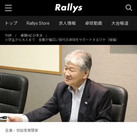
トップ
Rallys Store
求人情報
卓球動画
大会報道
TOP
/
卓球×ビジネス
/
小学生から大人まで 全農が幅広い世代の卓球をサポートするワケ（後編）
全農・安田常務理事