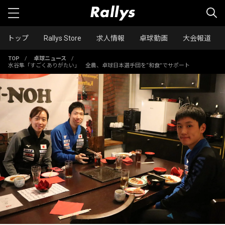
トップ
Rallys Store
求人情報
卓球動画
大会報道
TOP
/
卓球ニュース
/
水谷隼「すごくありがたい」 全農、卓球日本選手団を“和食”でサポート