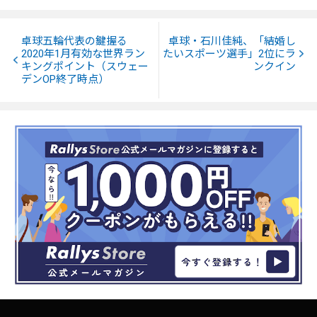
卓球五輪代表の鍵握る
卓球・石川佳純、「結婚し
2020年1月有効な世界ラン
たいスポーツ選手」2位にラ
キングポイント（スウェー
ンクイン
デンOP終了時点）