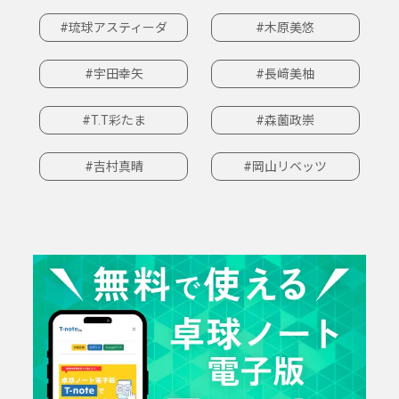
#琉球アスティーダ
#木原美悠
#宇田幸矢
#長﨑美柚
#T.T彩たま
#森薗政崇
#吉村真晴
#岡山リベッツ