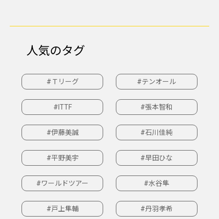
人気のタグ
#Ｔリーグ
#テンオール
#ITTF
#張本智和
#伊藤美誠
#石川佳純
#平野美宇
#早田ひな
#ワールドツアー
#水谷隼
#戸上隼輔
#丹羽孝希