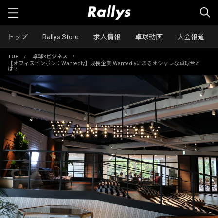
トップ
Rallys Store
求人情報
卓球動画
大会報道
TOP
/
卓球×ビジネス
/
【オフィスピンポン：Wantedly】成長企業 Wantedlyにあるオシャレな卓球台と
は？