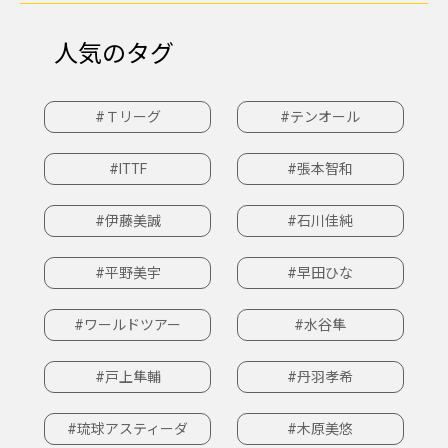
人気のタグ
#Ｔリーグ
#テンオール
#ITTF
#張本智和
#伊藤美誠
#石川佳純
#平野美宇
#早田ひな
#ワールドツアー
#水谷隼
#戸上隼輔
#丹羽孝希
#琉球アスティーダ
#木原美悠