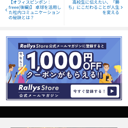
【オフィスピンポン：
高校生に伝えたい、「勝
freee(後編)】 卓球を活用し
ち」にこだわることが人生
た社内コミュニケーション
を変える
の秘訣とは？