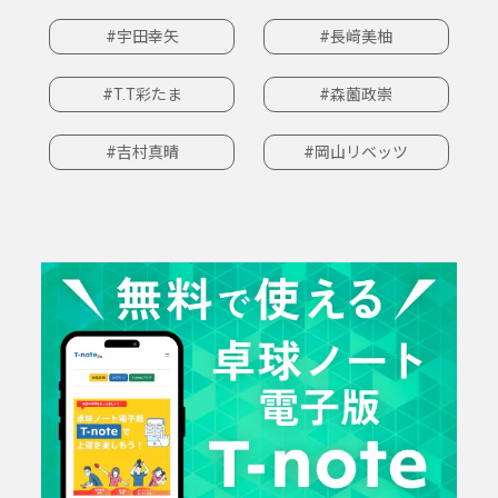
#宇田幸矢
#長﨑美柚
#T.T彩たま
#森薗政崇
#吉村真晴
#岡山リベッツ