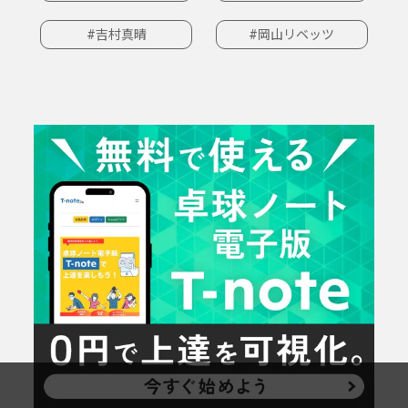
#吉村真晴
#岡山リベッツ