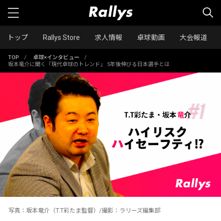
トップ
Rallys Store
求人情報
卓球動画
大会報道
TOP
/
卓球×インタビュー
/
坂本竜介に聞く「現代卓球のトレンド」 5年後伸びる日本選手とは
写真：坂本竜介（T.T彩たま監督）/撮影：ラリーズ編集部