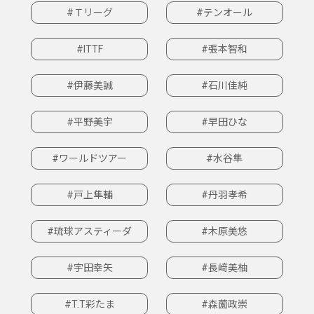
#Ｔリーグ
#テンオール
#ITTF
#張本智和
#伊藤美誠
#石川佳純
#平野美宇
#早田ひな
#ワールドツアー
#水谷隼
#戸上隼輔
#丹羽孝希
#琉球アスティーダ
#木原美悠
#宇田幸矢
#長﨑美柚
#T.T彩たま
#森薗政崇