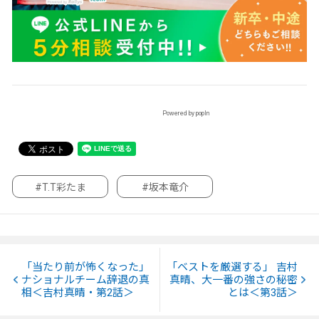
Powered by popIn
#T.T彩たま
#坂本竜介
「当たり前が怖くなった」
「ベストを厳選する」 吉村
ナショナルチーム辞退の真
真晴、大一番の強さの秘密
相＜吉村真晴・第2話＞
とは＜第3話＞