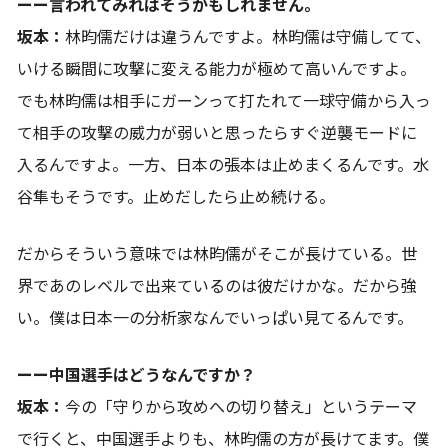
ーー言われてみればそうかもしれません。
坂本：
林昀儒だけは違うんですよ。林昀儒は守備してて、
いける瞬間に攻撃に変える能力が極めて高いんですよ。
でも林昀儒は相手にガーンって打たれて一球守備から入っ
て相手の攻撃の威力が弱いと思ったらすぐ逆襲モードに
入るんですよ。一方、日本の張本は止めまくるんです。水
谷隼もそうです。止めだしたら止め続ける。
だからそういう意味では林昀儒がそこが長けている。世
界であのレベルで出来ているのは彼だけかな。だから強
い。僕は日本一の分析家なんでいっぱい見てるんです。
ーー中国選手はどうなんですか？
坂本：
今の「守りから攻めへの切り替え」というテーマ
で行くと、中国選手よりも、林昀儒の方が長けてます。僕