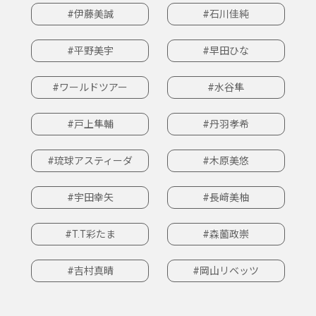
#伊藤美誠
#石川佳純
#平野美宇
#早田ひな
#ワールドツアー
#水谷隼
#戸上隼輔
#丹羽孝希
#琉球アスティーダ
#木原美悠
#宇田幸矢
#長﨑美柚
#T.T彩たま
#森薗政崇
#吉村真晴
#岡山リベッツ