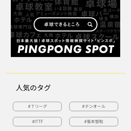
人気のタグ
#Ｔリーグ
#テンオール
#ITTF
#張本智和