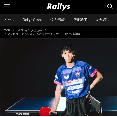
トップ
Rallys Store
求人情報
卓球動画
大会報道
TOP
/
卓球×インタビュー
/
インタビューで振り返る「結果を残す思考法」#2 吉村真晴