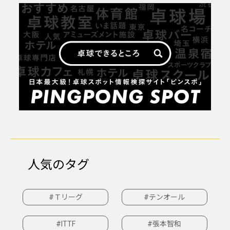
人気のタグ
#Ｔリーグ
#テンオール
#ITTF
#張本智和