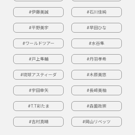
#伊藤美誠
#石川佳純
#平野美宇
#早田ひな
#ワールドツアー
#水谷隼
#戸上隼輔
#丹羽孝希
#琉球アスティーダ
#木原美悠
#宇田幸矢
#長﨑美柚
#T.T彩たま
#森薗政崇
#吉村真晴
#岡山リベッツ