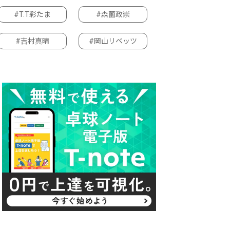
#T.T彩たま
#森薗政崇
#吉村真晴
#岡山リベッツ