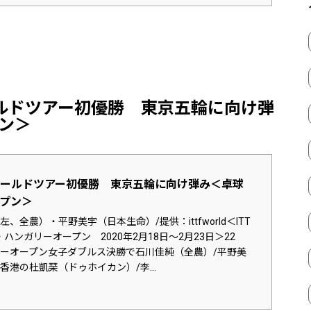
ルドツアー初優勝 東京五輪に向け弾
ン＞
ールドツアー初優勝 東京五輪に向け弾み＜卓球
プン＞
、全農）・平野美宇（日本生命）/提供：ittfworld＜ITT
ハンガリーオープン 2020年2月18日～2月23日＞22
ーオープン女子ダブルス決勝で石川佳純（全農）/平野美
香港の杜凱琹（ドゥホイカン）/李...