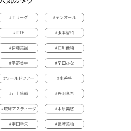
人気のタグ
#Ｔリーグ
#テンオール
#ITTF
#張本智和
#伊藤美誠
#石川佳純
#平野美宇
#早田ひな
#ワールドツアー
#水谷隼
#戸上隼輔
#丹羽孝希
#琉球アスティーダ
#木原美悠
#宇田幸矢
#長﨑美柚