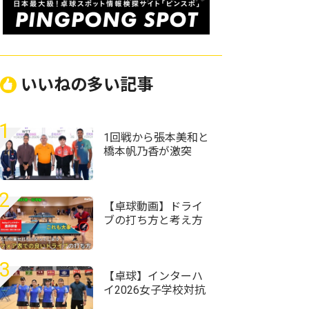
いいねの多い記事
1
1回戦から張本美和と
橋本帆乃香が激突
張本智和も参加のド
ローセレモニーが実
施＜卓球・WTTチャ
2
ンピオンズ横浜2026
【卓球動画】ドライ
＞
ブの打ち方と考え方
を矯正「深くて良い
ドライブが打てな
い」→「卓球は遠く
3
に飛ばすスポーツで
【卓球】インターハ
はない」｜酒井詩音
イ2026女子学校対抗
のフォア表の教科
の組み合わせ決定