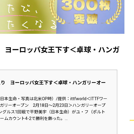
り ヨーロッパ女王下す＜卓球・ハンガ
入り ヨーロッパ女王下す＜卓球・ハンガリーオー
本生命・写真は北米OP時）/提供：ittfworld＜ITTFワー
ガリーオープン 2月18日～2月23日＞ハンガリーオープ
ングルス1回戦で平野美宇（日本生命）がユ・フ（ポルト
ムカウント4-2で勝利を飾った。...