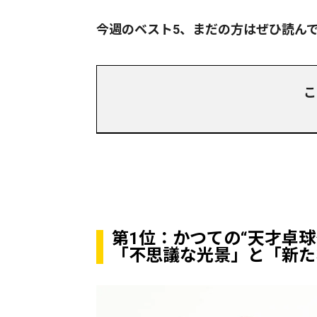
今週のベスト5、まだの方はぜひ読ん
こ
第1位：かつての“天才卓球
「不思議な光景」と「新た