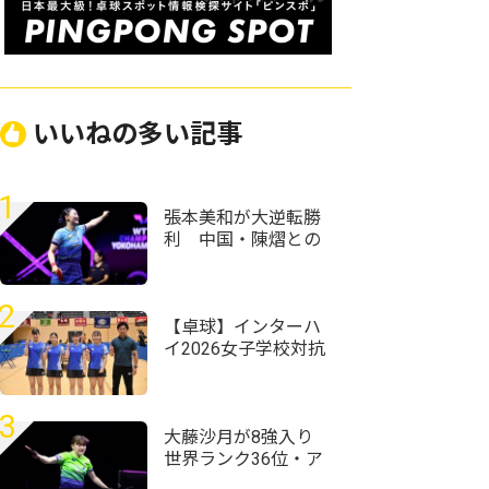
いいねの多い記事
1
張本美和が大逆転勝
利 中国・陳熠との
激闘制し準々決勝へ
＜卓球・WTTチャン
ピオンズ横浜2026＞
2
【卓球】インターハ
イ2026女子学校対抗
の組み合わせ決定
前回王者・星槎横浜
が初連覇狙う
3
大藤沙月が8強入り
世界ランク36位・ア
メリカのエース下す