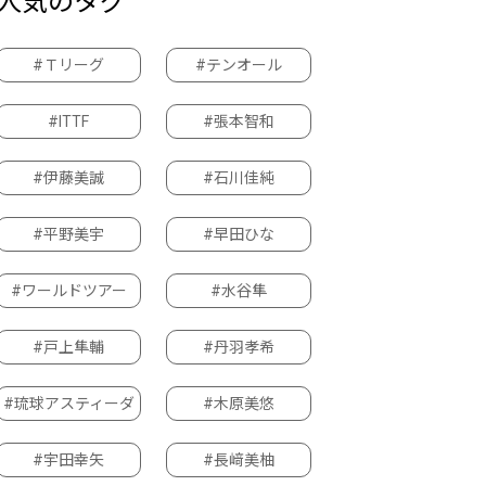
人気のタグ
#Ｔリーグ
#テンオール
#ITTF
#張本智和
#伊藤美誠
#石川佳純
#平野美宇
#早田ひな
#ワールドツアー
#水谷隼
#戸上隼輔
#丹羽孝希
#琉球アスティーダ
#木原美悠
#宇田幸矢
#長﨑美柚