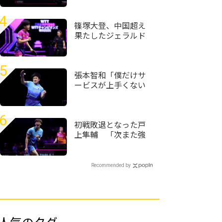
＜卓球・WTTチャン
ピオンズ横浜2026＞
4
篠塚大登、中国超え
果たしたジェラルド
下して準々決勝進出
＜卓球・WTTチャン
ピオンズ横浜2026＞
5
張本智和「僕だけサ
ービスが上手くない
自信がある」強化し
てきたサービスで初
戦完勝＜卓球・WTT
6
チャンピオンズ横浜
初戦敗退となった戸
2026＞
上隼輔 「次また強
くなって日本でプレ
ーできるように頑張
りたい」＜卓球・
Recommended by
WTTチャンピオンズ
横浜2026＞