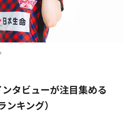
命
インタビューが注目集める
セスランキング）