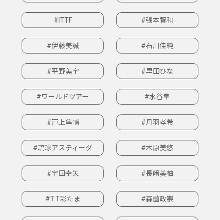
#ITTF
#張本智和
#伊藤美誠
#石川佳純
#平野美宇
#早田ひな
#ワールドツアー
#水谷隼
#戸上隼輔
#丹羽孝希
#琉球アスティーダ
#木原美悠
#宇田幸矢
#長﨑美柚
#T.T彩たま
#森薗政崇