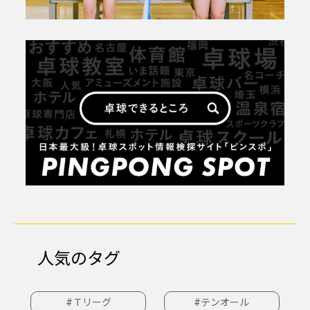
人気のタグ
#Ｔリーグ
#テンオール