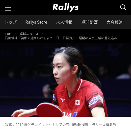
トップ
Rallys Store
求人情報
卓球動画
大会報道
TOP
/
卓球ニュース
/
石川佳純「笑顔で迎えられるよう一日一日努力」 延期の東京五輪に意気込み
写真：2019年グランドファイナルでの石川佳純/撮影：ラリーズ編集部