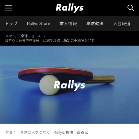
トップ
Rallys Store
求人情報
卓球動画
大会報道
TOP
/
卓球ニュース
/
日本ろうあ者卓球協会、2020年度強化指定選手28名を発表
写真：「卓球は人をつなぐ」Rallys/提供：西泰宏