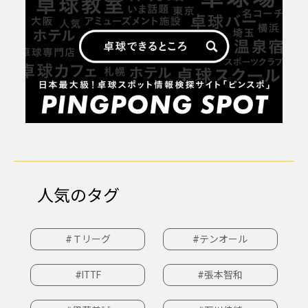
人気のタグ
#Ｔリーグ
#テンオール
#ITTF
#張本智和