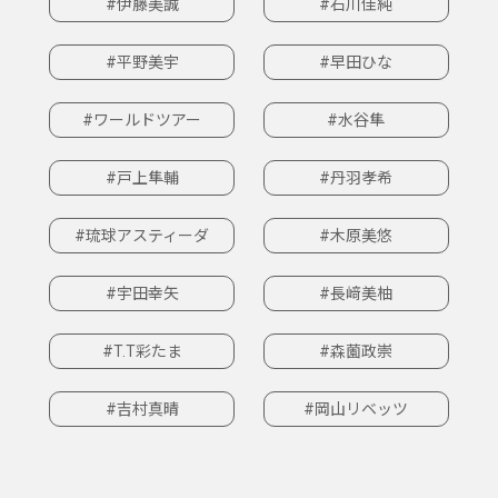
#伊藤美誠
#石川佳純
#平野美宇
#早田ひな
#ワールドツアー
#水谷隼
#戸上隼輔
#丹羽孝希
#琉球アスティーダ
#木原美悠
#宇田幸矢
#長﨑美柚
#T.T彩たま
#森薗政崇
#吉村真晴
#岡山リベッツ