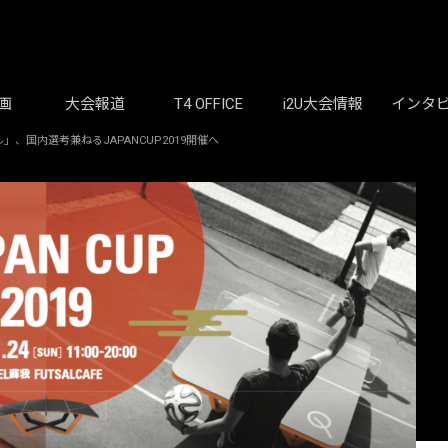
画
大会報道
T4 OFFICE
i2U大会情報
インタ
国内選考兼ねるJAPANCUP2019開催へ