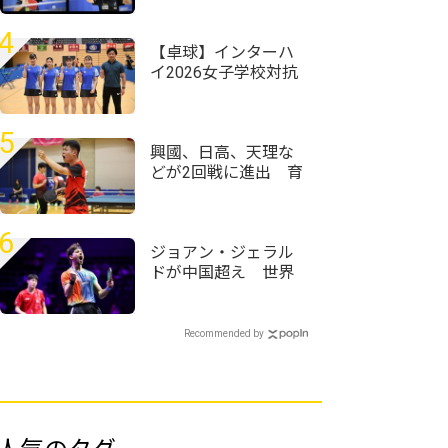
全農杯2026年全日本
卓球選手権大会（ホ
4
ープス・カブ・バン
【卓球】インターハ
ビの部）千葉県予選
イ2026女子学校対抗
会＞
の組み合わせ決定
前回王者・星槎横浜
が初連覇狙う
5
興國、日高、天理な
どが2回戦に進出 育
英や上宮もいよいよ
登場＜卓球・近畿高
校選手権2026/男子学
6
校対抗＞
ジョアン・ジェラル
ドが中国超え 世界
ランク12位・温瑞博
を破る＜卓球・WTT
チャンピオンズ横浜
Recommended by
2026＞