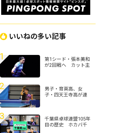
いいねの多い記事
1
第1シード・張本美和
が2回戦へ カット主
戦型の橋本帆乃香と
の接戦を制す＜卓
球・WTTチャンピオ
2
ンズ横浜2026＞
男子・育英高、女
子・四天王寺高が連
覇 近畿高校卓球選
手権2026全種目ラン
キング一覧
3
千葉県卓球連盟105年
目の歴史 ホカバ千
葉代表19人が決定＜