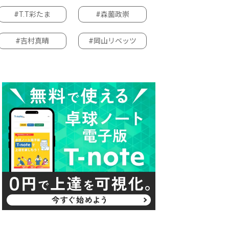
#T.T彩たま
#森薗政崇
#吉村真晴
#岡山リベッツ