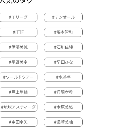
人気のタグ
#Ｔリーグ
#テンオール
#ITTF
#張本智和
#伊藤美誠
#石川佳純
#平野美宇
#早田ひな
#ワールドツアー
#水谷隼
#戸上隼輔
#丹羽孝希
#琉球アスティーダ
#木原美悠
#宇田幸矢
#長﨑美柚