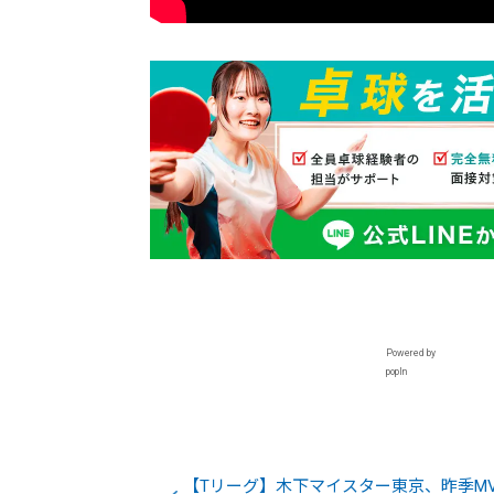
Powered by
popIn
【Tリーグ】木下マイスター東京、昨季MV