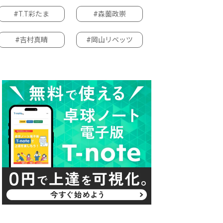
#T.T彩たま
#森薗政崇
#吉村真晴
#岡山リベッツ