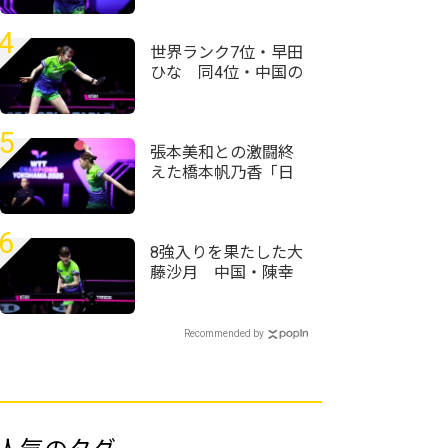
の中で削ぎ落として
いく感覚が大事」＜
4
卓球・WTTチャンピ
世界ランク7位・早田
オンズ横浜2026＞
ひな 同4位・中国の
蒯曼に敗れ準々決勝
敗退＜卓球・WTTチ
ャンピオンズ横浜
5
2026＞
張本美和との激闘終
えた橋本帆乃香「日
本人選手は世界で一
番カット打ちがうま
い」＜卓球・WTTチ
6
ャンピオンズ横浜
8強入りを果たした大
2026＞
藤沙月 中国・陳幸
同との対戦に「前回
以上に良い試合をし
て勝ちにいきたい」
Recommended by
＜卓球・WTTチャン
ピオンズ横浜2026＞