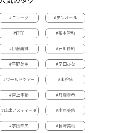
人気のタグ
#Ｔリーグ
#テンオール
#ITTF
#張本智和
#伊藤美誠
#石川佳純
#平野美宇
#早田ひな
#ワールドツアー
#水谷隼
#戸上隼輔
#丹羽孝希
#琉球アスティーダ
#木原美悠
#宇田幸矢
#長﨑美柚