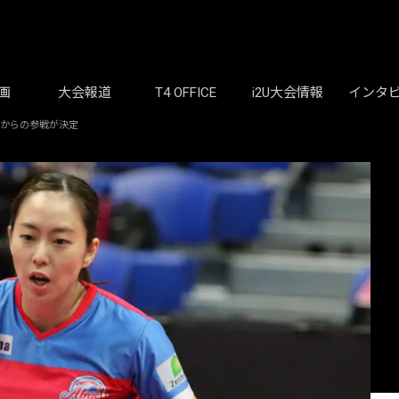
画
大会報道
T4 OFFICE
i2U大会情報
インタ
川からの参戦が決定