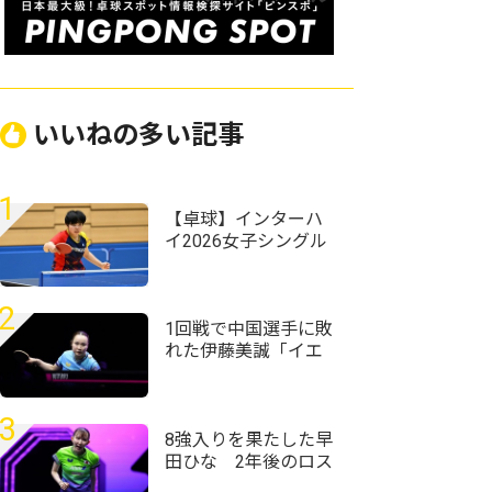
いいねの多い記事
1
【卓球】インターハ
イ2026女子シングル
スの組み合わせ決
定 第1シードには四
天王寺・髙森愛央が
2
入る
1回戦で中国選手に敗
れた伊藤美誠「イエ
ローカードには
『え？』ってなりま
した」＜卓球・WTT
3
チャンピオンズ横浜
8強入りを果たした早
2026＞
田ひな 2年後のロス
五輪に向けて「自分