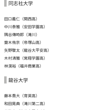
同志社大学
田口義仁（関西高）
中川泰雅（安田学園高）
隅谷傳時郎（滝川）
齋木侑京（帝塚山高）
矢野駿太（龍谷大平安高）
木村清雅（常翔学園高）
林滉裕（福井商業高）
龍谷大学
藤本喬大（育英高）
和田晃典（滝川第二高）