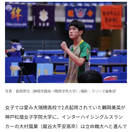
写真：葛西啓功（静岡学園高→関西学院大学）/撮影：ラリーズ編集部
女子では愛み大瑞穂高校で2点起用されていた鶴岡美菜が
神戸松蔭女子学院大学に、インターハイシングルスラン
カーの大村風葉（龍谷大平安高卒）は立命館大へと進んで