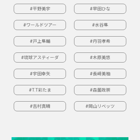
#平野美宇
#早田ひな
#ワールドツアー
#水谷隼
#戸上隼輔
#丹羽孝希
#琉球アスティーダ
#木原美悠
#宇田幸矢
#長﨑美柚
#T.T彩たま
#森薗政崇
#吉村真晴
#岡山リベッツ