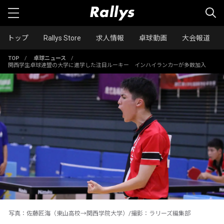
トップ
Rallys Store
求人情報
卓球動画
大会報道
TOP
/
卓球ニュース
/
関西学生卓球連盟の大学に進学した注目ルーキー インハイランカーが多数加入
写真：佐藤匠海（東山高校→関西学院大学）/撮影：ラリーズ編集部