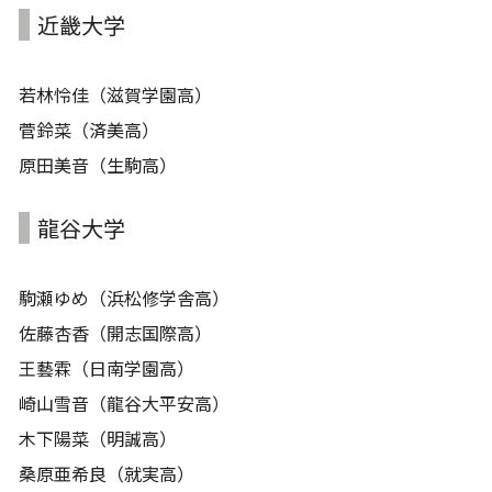
近畿大学
若林怜佳（滋賀学園高）
菅鈴菜（済美高）
原田美音（生駒高）
龍谷大学
駒瀬ゆめ（浜松修学舎高）
佐藤杏香（開志国際高）
王藝霖（日南学園高）
崎山雪音（龍谷大平安高）
木下陽菜（明誠高）
桑原亜希良（就実高）