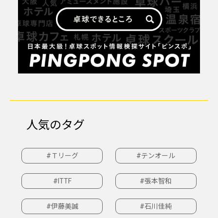
人気のタグ
#Ｔリーグ
#テンオール
#ITTF
#張本智和
#伊藤美誠
#石川佳純