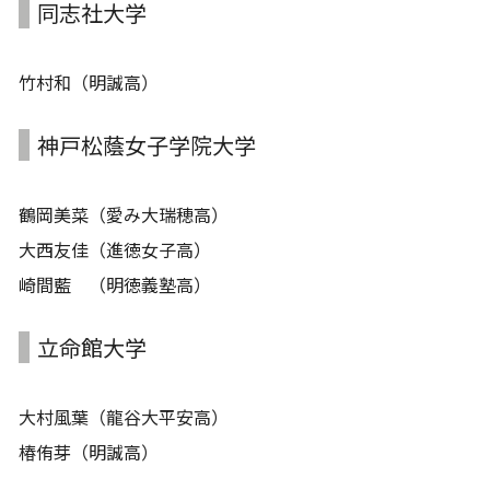
同志社大学
竹村和（明誠高）
神戸松蔭女子学院大学
鶴岡美菜（愛み大瑞穂高）
大西友佳（進徳女子高）
崎間藍 （明徳義塾高）
立命館大学
大村風葉（龍谷大平安高）
椿侑芽（明誠高）