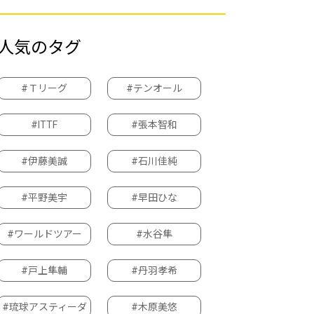
人気のタグ
#Ｔリーグ
#テンオール
#ITTF
#張本智和
#伊藤美誠
#石川佳純
#平野美宇
#早田ひな
#ワールドツアー
#水谷隼
#戸上隼輔
#丹羽孝希
#琉球アスティーダ
#木原美悠