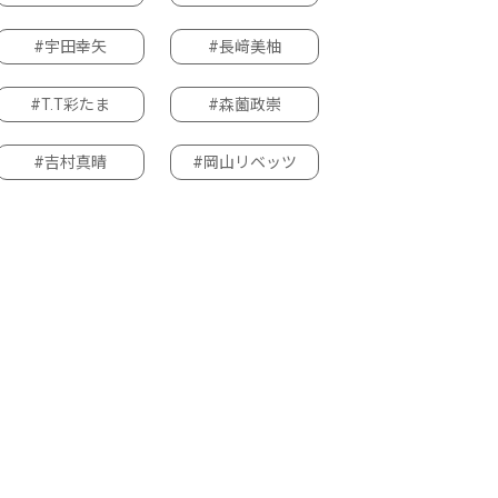
#宇田幸矢
#長﨑美柚
#T.T彩たま
#森薗政崇
#吉村真晴
#岡山リベッツ