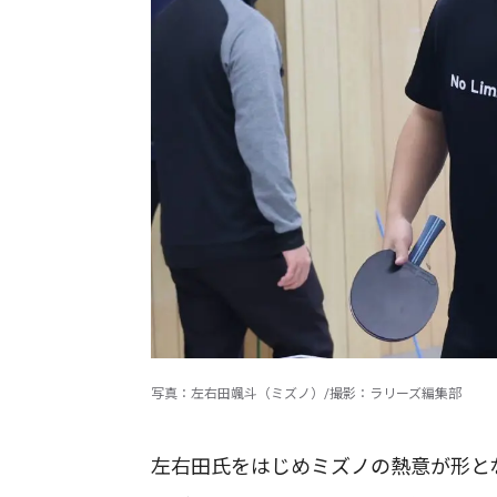
写真：左右田颯斗（ミズノ）/撮影：ラリーズ編集部
左右田氏をはじめミズノの熱意が形と