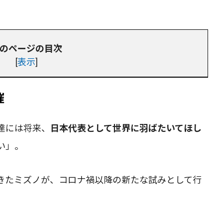
。
のページの目次
[
表示
]
催
達には将来、
日本代表として世界に羽ばたいてほし
い」。
きたミズノが、コロナ禍以降の新たな試みとして行