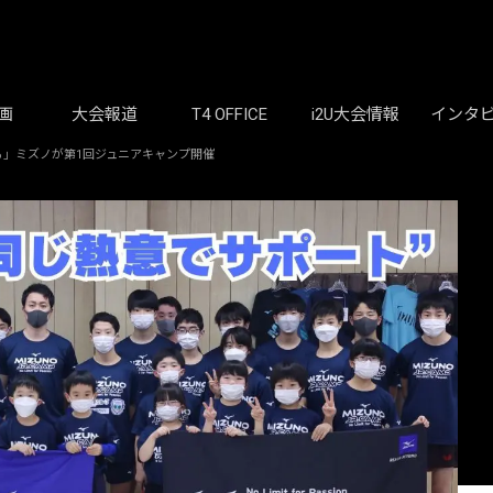
画
大会報道
T4 OFFICE
i2U大会情報
インタ
る」ミズノが第1回ジュニアキャンプ開催