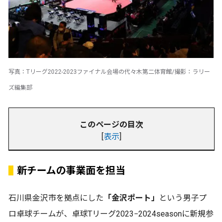
写真：Tリーグ2022-2023ファイナル会場の代々木第二体育館/撮影：ラリー
ズ編集部
このページの目次
[
表示
]
新チームの事業面を担当
石川県金沢市を拠点にした
「金沢ポート」
という男子プ
ロ卓球チームが、卓球Tリーグ2023−2024seasonに新規参