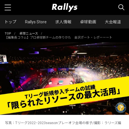
トップ
Rallys Store
求人情報
卓球動画
大会報道
TOP
/
卓球ニュース
/
【編集長コラム】プロ卓球新チームの作りかた 金沢ポート・レポーーート
写真：Tリーグ2022−2023seasonプレーオフ会場の様子/撮影：ラリーズ編