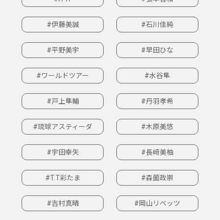
#伊藤美誠
#石川佳純
#平野美宇
#早田ひな
#ワールドツアー
#水谷隼
#戸上隼輔
#丹羽孝希
#琉球アスティーダ
#木原美悠
#宇田幸矢
#長﨑美柚
#T.T彩たま
#森薗政崇
#吉村真晴
#岡山リベッツ