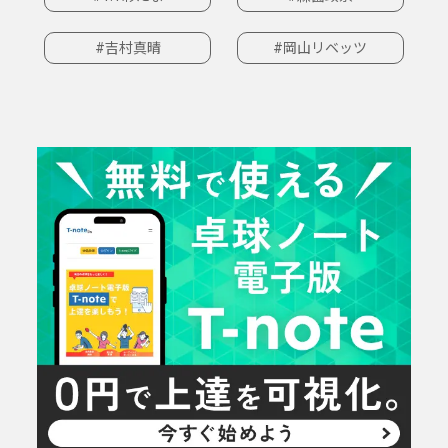
#吉村真晴
#岡山リベッツ