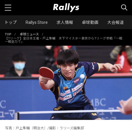
トップ
Rallys Store
求人情報
卓球動画
大会報道
TOP
/
卓球ニュース
/
【Tリーグ】全日本王者・戸上隼輔 木下マイスター東京からTリーグ参戦「一戦
一戦全力で」
写真：戸上隼輔（明治大）/撮影：ラリーズ編集部