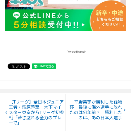
Powered by popIn
【Tリーグ】全日本ジュニア
平野美宇が勝利した孫穎
王者・萩原啓至 木下マイ
莎 最後に海外選手に敗れ
スター東京からTリーグ初参
たのは何年前？ 勝利した
戦「若さ溢れる全力のプレ
のは、あの日本人選手
ーで」