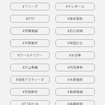
#Ｔリーグ
#テンオール
#ITTF
#張本智和
#伊藤美誠
#石川佳純
#平野美宇
#早田ひな
#ワールドツアー
#水谷隼
#戸上隼輔
#丹羽孝希
#琉球アスティーダ
#木原美悠
#宇田幸矢
#長﨑美柚
#T.T彩たま
#森薗政崇