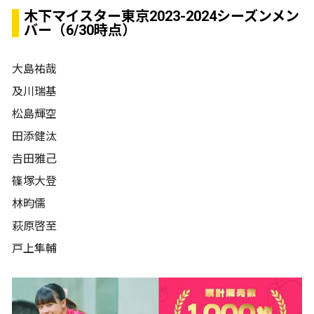
木下マイスター東京2023-2024シーズンメン
バー（6/30時点）
大島祐哉
及川瑞基
松島輝空
田添健汰
𠮷田雅己
篠塚大登
林昀儒
萩原啓至
戸上隼輔