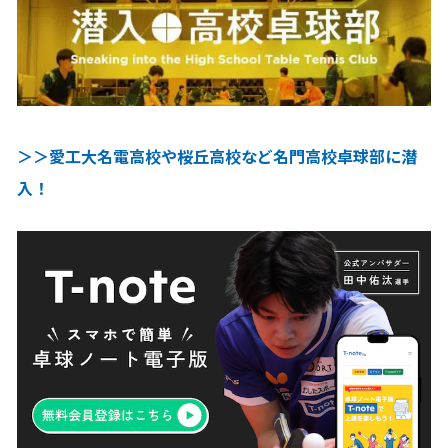
＞＞愛工大名電高校や桜丘高校など名門高校卓球部に潜
入！