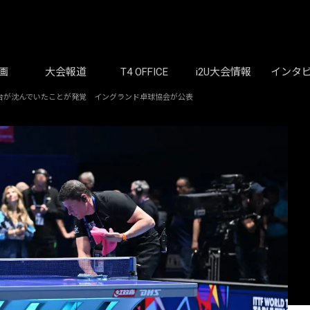
画
大会報道
T4 OFFICE
i2U大会情報
インタ
球台が沈んでいたことが発覚 イングランド卓球協会が公表