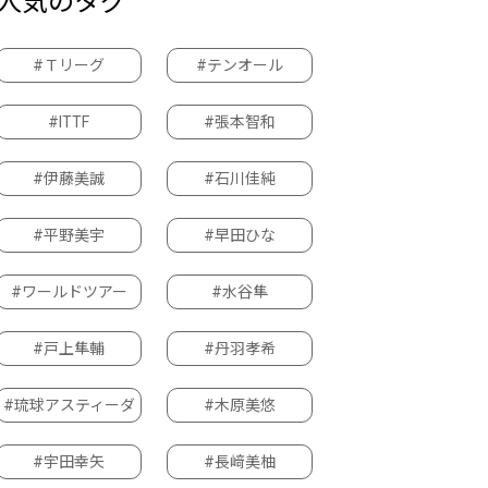
人気のタグ
#Ｔリーグ
#テンオール
#ITTF
#張本智和
#伊藤美誠
#石川佳純
#平野美宇
#早田ひな
#ワールドツアー
#水谷隼
#戸上隼輔
#丹羽孝希
#琉球アスティーダ
#木原美悠
#宇田幸矢
#長﨑美柚