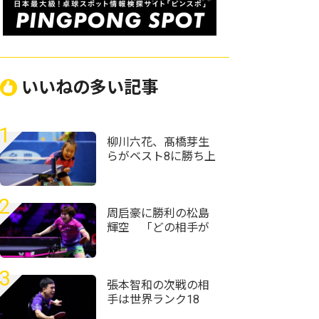
いいねの多い記事
1
柳川六花、髙橋芽生
らがベスト8に勝ち上
がる＜卓球・全農杯
全日本ホカバ2026/バ
ンビ女子1～3回戦＞
2
周启豪に勝利の松島
輝空 「どの相手が
来ても自分のプレー
ができれば勝てる」
＜卓球・WTTチャン
3
ピオンズ横浜2026＞
張本智和の次戦の相
手は世界ランク18
位・向鵬に USスマ