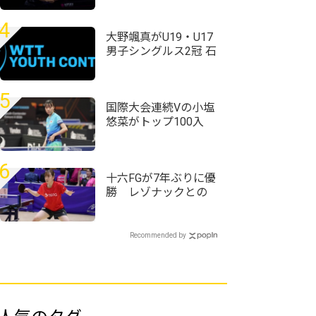
ッシュ快進撃のシド
レンコ破る＜卓球・
4
WTTチャンピオンズ
大野颯真がU19・U17
横浜2026＞
男子シングルス2冠 石
田心美、村松心菜も
優勝 日本勢が4種目制
覇WTTユースコンテ
5
ンダー・アルマトイ
国際大会連続Vの小塩
2026
悠菜がトップ100入
り 女子複で横井咲
桜/大藤沙月ペアが4
位に｜卓球女子世界
6
ランキング（2026年
十六FGが7年ぶりに優
第32週）
勝 レゾナックとの
決勝戦を制す＜第76
回全日本実業団卓球
選手権大会＞
Recommended by