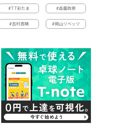
#T.T彩たま
#森薗政崇
#吉村真晴
#岡山リベッツ