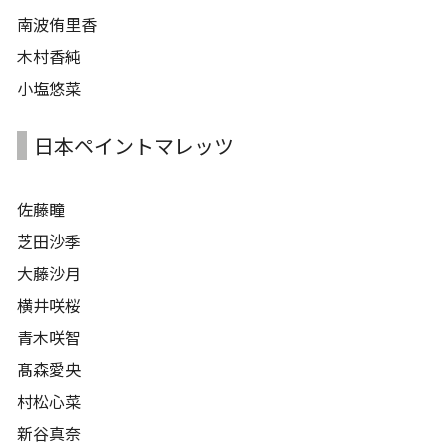
南波侑里香
木村香純
小塩悠菜
日本ペイントマレッツ
佐藤瞳
芝田沙季
大藤沙月
横井咲桜
青木咲智
髙森愛央
村松心菜
新谷真奈