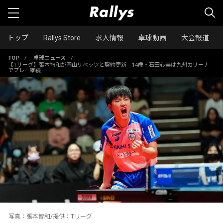
トップ
Rallys Store
求人情報
卓球動画
大会報道
TOP
/
卓球ニュース
/
【Tリーグ】張本智和が岡山リベッツと契約更新 14歳・石田心美は九州カリーナ
でプレー継続
写真：張本智和/提供：Tリーグ