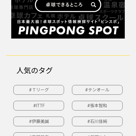
人気のタグ
#Ｔリーグ
#テンオール
#ITTF
#張本智和
#伊藤美誠
#石川佳純