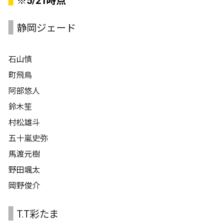
※5/21時点
静岡ジェード
石山慎
町飛鳥
阿部悠人
鈴木笙
村松雄斗
五十嵐史弥
馬渡元樹
野田颯太
岡野俊介
T.T彩たま