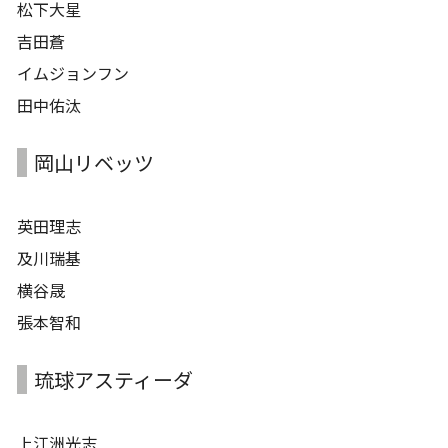
松下大星
吉田蒼
イムジョンフン
田中佑汰
岡山リベッツ
英田理志
及川瑞基
横谷晟
張本智和
琉球アスティーダ
上江洲光志