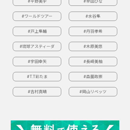
#平野美宇
#早田ひな
#ワールドツアー
#水谷隼
#戸上隼輔
#丹羽孝希
#琉球アスティーダ
#木原美悠
#宇田幸矢
#長﨑美柚
#T.T彩たま
#森薗政崇
#吉村真晴
#岡山リベッツ