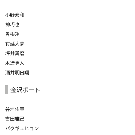
小野泰和
神巧也
曽根翔
有延大夢
坪井勇磨
木造勇人
酒井明日翔
金沢ポート
谷垣佑真
吉田雅己
パクギュヒョン