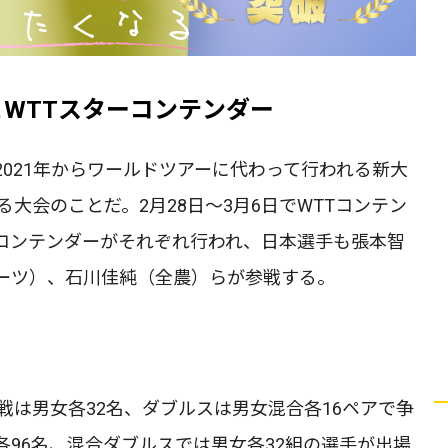
とWTTスターコンテンダー
て2021年からワールドツアーに代わって行われる新大
大会のことだ。2月28日～3月6日でWTTコンテン
ターコンテンダーがそれぞれ行われ、日本選手も張本智
ーツ）、石川佳純（全農）らが参戦する。
戦は男女各32名、ダブルスは男女混合各16ペアで争
96名、混合ダブルスでは男女各32組の選手が出場