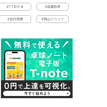
#T.T彩たま
#森薗政崇
#吉村真晴
#岡山リベッツ