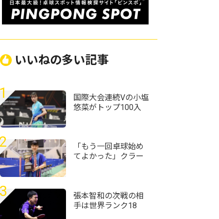
いいねの多い記事
1
国際大会連続Vの小塩
悠菜がトップ100入
り 女子複で横井咲
桜/大藤沙月ペアが4
位に｜卓球女子世界
2
ランキング（2026年
「もう一回卓球始め
第32週）
てよかった」クラー
ク記念国際･山口の村
田悠菜、女子単優勝
＜第59回全国高等学
3
校定時制通信制卓球
張本智和の次戦の相
大会＞
手は世界ランク18
位・向鵬に USスマ