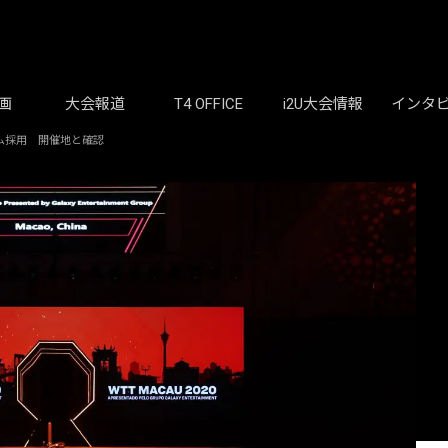
画
大会報道
T4 OFFICE
i2U大会情報
インタ
ム採用 開催地と確認