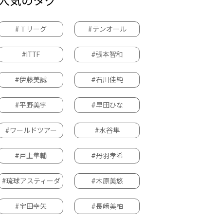
人気のタグ
#Ｔリーグ
#テンオール
#ITTF
#張本智和
#伊藤美誠
#石川佳純
#平野美宇
#早田ひな
#ワールドツアー
#水谷隼
#戸上隼輔
#丹羽孝希
#琉球アスティーダ
#木原美悠
#宇田幸矢
#長﨑美柚