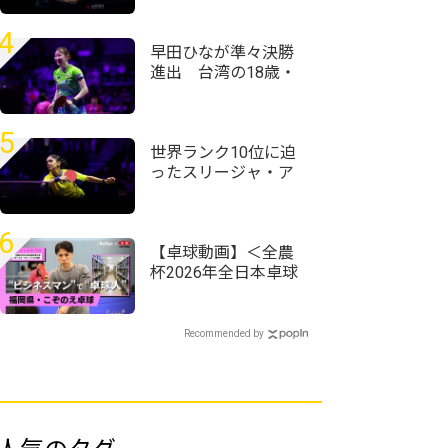
ッシュ快進撃のシド
レンコ破る＜卓球・
4
WTTチャンピオンズ
早田ひなが準々決勝
横浜2026＞
進出 台湾の18歳・
葉伊恬を破る＜卓
球・WTTチャンピオ
ンズ横浜2026＞
5
世界ランク10位に迫
ったスリージャ・ア
クラ「粒高ラバーは
コーチに言われて使
い始めた」＜卓球・
6
WTTチャンピオンズ
【卓球動画】＜全農
横浜2026＞
杯2026年全日本卓球
選手権大会（ホープ
ス・カブ・バンビの
部）福岡県予選会＞
Recommended by