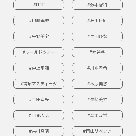
#ITTF
#張本智和
#伊藤美誠
#石川佳純
#平野美宇
#早田ひな
#ワールドツアー
#水谷隼
#戸上隼輔
#丹羽孝希
#琉球アスティーダ
#木原美悠
#宇田幸矢
#長﨑美柚
#T.T彩たま
#森薗政崇
#吉村真晴
#岡山リベッツ