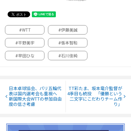
#WTT
#伊藤美誠
#平野美宇
#張本智和
#早田ひな
#石川佳純
日本卓球協会、パリ五輪代
T.T彩たま、坂本竜介監督が
表は国内選考会も重視へ
4季目も続投 「優勝という
新国際大会WTTの参加自由
二文字にこだわりチーム作
度の低さ考慮
り」