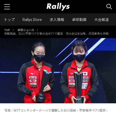
トップ
Rallys Store
求人情報
卓球動画
大会報道
TOP
/
卓球ニュース
/
伊藤美誠、石川/平野ペアが新大会WTTで戴冠 次大会は水谷隼、丹羽孝希も参戦
写真：WTTコンテンダードーハで優勝した石川佳純・平野美宇ペア/提供：