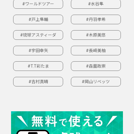
#ワールドツアー
#水谷隼
#戸上隼輔
#丹羽孝希
#琉球アスティーダ
#木原美悠
#宇田幸矢
#長﨑美柚
#T.T彩たま
#森薗政崇
#吉村真晴
#岡山リベッツ