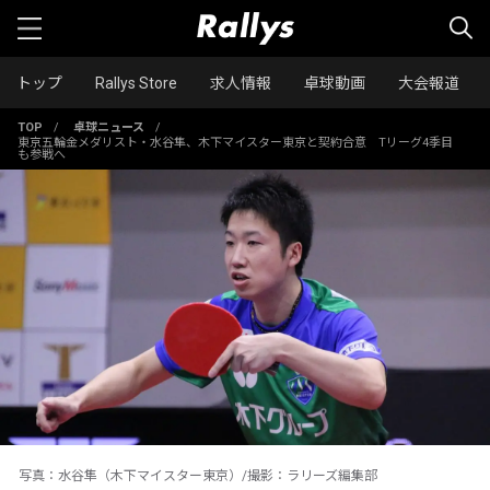
トップ
Rallys Store
求人情報
卓球動画
大会報道
TOP
/
卓球ニュース
/
東京五輪金メダリスト・水谷隼、木下マイスター東京と契約合意 Tリーグ4季目
も参戦へ
写真：水谷隼（木下マイスター東京）/撮影：ラリーズ編集部