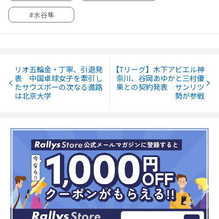
#水谷隼
リオ五輪金・丁寧、引退発
【Tリーグ】木下アビエル神
表 中国卓球女子を牽引し
奈川、谷岡あゆかと三村優
たサウスポーの次なる進路
果との契約発表 サンリツ
は北京大学
勢が参戦