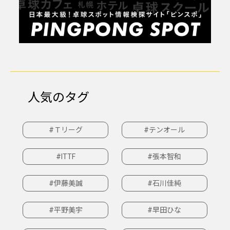
人気のタグ
#Ｔリーグ
#テンオール
#ITTF
#張本智和
#伊藤美誠
#石川佳純
#平野美宇
#早田ひな