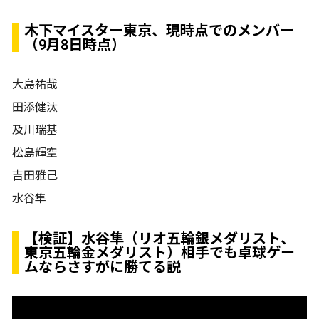
木下マイスター東京、現時点でのメンバー
（9月8日時点）
大島祐哉
田添健汰
及川瑞基
松島輝空
吉田雅己
水谷隼
【検証】水谷隼（リオ五輪銀メダリスト、
東京五輪金メダリスト）相手でも卓球ゲー
ムならさすがに勝てる説