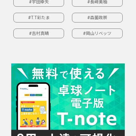
#宇田幸矢
#長﨑美柚
#T.T彩たま
#森薗政崇
#吉村真晴
#岡山リベッツ