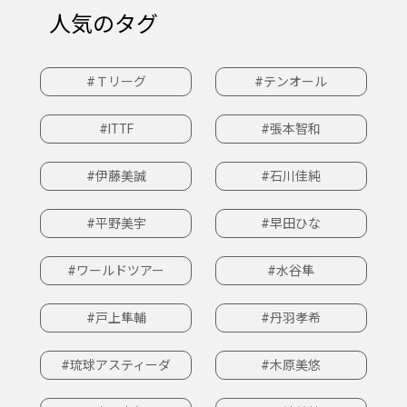
人気のタグ
#Ｔリーグ
#テンオール
#ITTF
#張本智和
#伊藤美誠
#石川佳純
#平野美宇
#早田ひな
#ワールドツアー
#水谷隼
#戸上隼輔
#丹羽孝希
#琉球アスティーダ
#木原美悠