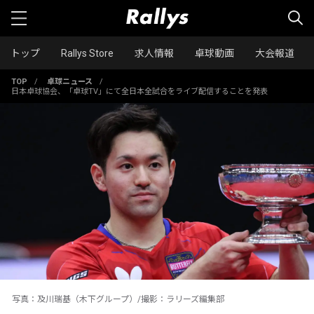
トップ
Rallys Store
求人情報
卓球動画
大会報道
TOP
/
卓球ニュース
/
日本卓球協会、「卓球TV」にて全日本全試合をライブ配信することを発表
写真：及川瑞基（木下グループ）/撮影：ラリーズ編集部