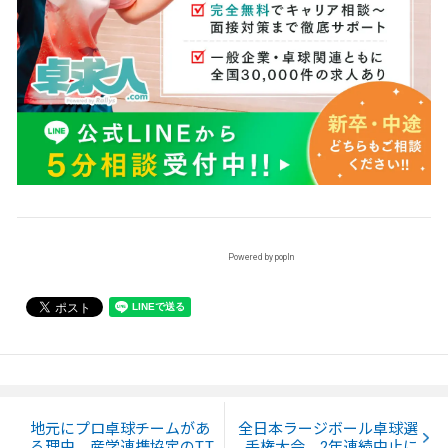
Powered by popIn
地元にプロ卓球チームがあ
全日本ラージボール卓球選
る理由 産学連携協定のT.T
手権大会、2年連続中止に