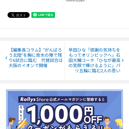
Powered by popIn
【編集長コラム】“がんばろ
早田ひな「感謝の気持ちを
う北陸”を胸に背水の陣で残
もってオリンピックへ」石
り6試合に臨む 代替試合は
田大輔コーチ「ひなが最高
大阪のイオンで開催
の笑顔で輝けるように」パ
リ五輪に臨む2人の思い