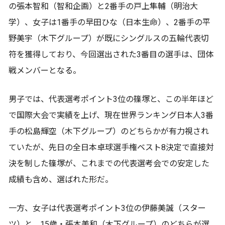
の張本智和（智和企画）と2番手の戸上隼輔（明治大
学）、女子は1番手の早田ひな（日本生命）、2番手の平
野美宇（木下グループ）が既にシングルスの五輪代表切
符を獲得しており、今回選出された3番目の選手は、団体
戦メンバーとなる。
男子では、代表選考ポイント3位の篠塚と、この半年ほど
で国際大会で実績を上げ、現在世界ランキング日本人3番
手の松島輝空（木下グループ）のどちらかが有力視され
ていたが、先日の全日本卓球選手権ベスト8決定で直接対
決を制した篠塚が、これまでの代表選考会での安定した
成績も含め、選ばれた形だ。
一方、女子は代表選考ポイント3位の伊藤美誠（スター
ツ）と、15歳・張本美和（木下グループ）のどちらが選