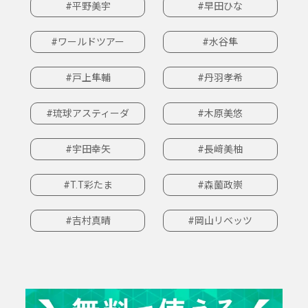
#平野美宇
#早田ひな
#ワールドツアー
#水谷隼
#戸上隼輔
#丹羽孝希
#琉球アスティーダ
#木原美悠
#宇田幸矢
#長﨑美柚
#T.T彩たま
#森薗政崇
#吉村真晴
#岡山リベッツ