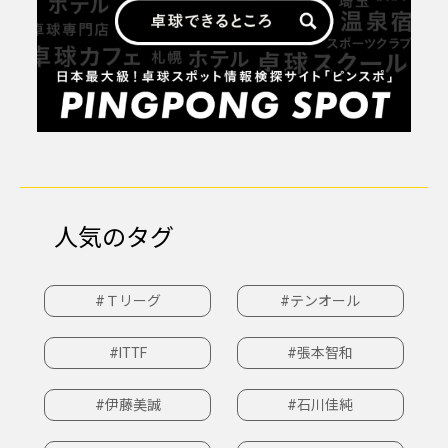
人気のタグ
#Ｔリーグ
#テンオール
#ITTF
#張本智和
#伊藤美誠
#石川佳純