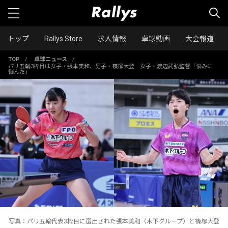
トップ
Rallys Store
求人情報
卓球動画
大会報道
TOP
/
卓球ニュース
/
パリ五輪3枠目は女子・張本美和、男子・篠塚大登 女子・渡辺武弘監督「悩みに
悩んだ」
写真：パリ五輪代表3枠目に選出された張本美和（木下グループ）と篠塚大登