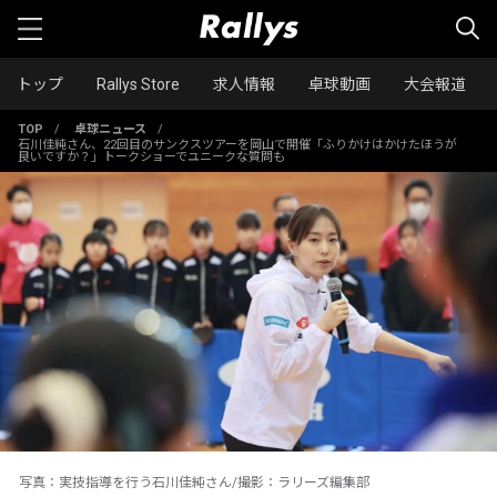
トップ
Rallys Store
求人情報
卓球動画
大会報道
TOP
/
卓球ニュース
/
石川佳純さん、22回目のサンクスツアーを岡山で開催「ふりかけはかけたほうが
良いですか？」トークショーでユニークな質問も
写真：実技指導を行う石川佳純さん/撮影：ラリーズ編集部