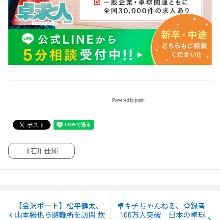
Powered by popIn
#石川佳純
【金沢ポート】松平健太、
卓キチちゃんねる、登録者
山本勝也ら避難所を訪問 炊
100万人突破 日本の卓球