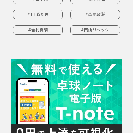
#T.T彩たま
#森薗政崇
#吉村真晴
#岡山リベッツ