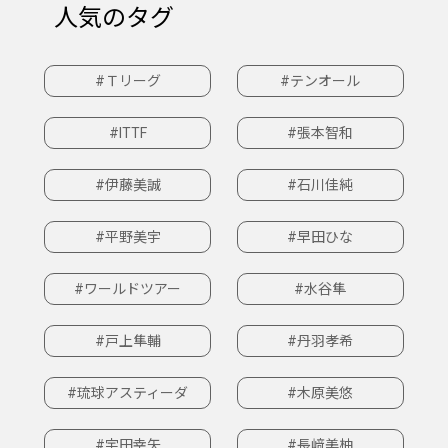
人気のタグ
#Ｔリーグ
#テンオール
#ITTF
#張本智和
#伊藤美誠
#石川佳純
#平野美宇
#早田ひな
#ワールドツアー
#水谷隼
#戸上隼輔
#丹羽孝希
#琉球アスティーダ
#木原美悠
#宇田幸矢
#長﨑美柚