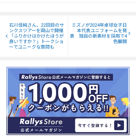
石川佳純さん、22回目のサ
ミズノが2024年卓球女子日
ンクスツアーを岡山で開催
本代表ユニフォームを発
「ふりかけはかけたほうが
表 独自の新素材を採用で4
良いですか？」トークショ
色展開
ーでユニークな質問も