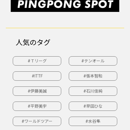
人気のタグ
#Ｔリーグ
#テンオール
#ITTF
#張本智和
#伊藤美誠
#石川佳純
#平野美宇
#早田ひな
#ワールドツアー
#水谷隼