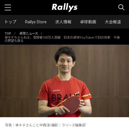
トップ
Rallys Store
求人情報
卓球動画
大会報道
TOP
/
卓球ニュース
/
卓キチちゃんねる、登録者100万人突破 日本の卓球YouTuberで初の快挙 今後
の野望も語る
写真：卓キチさんこと中西淳/撮影：ラリーズ編集部