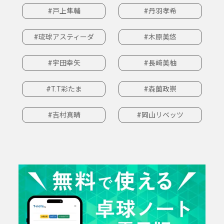
#戸上隼輔
#丹羽孝希
#琉球アスティーダ
#木原美悠
#宇田幸矢
#長﨑美柚
#T.T彩たま
#森薗政崇
#吉村真晴
#岡山リベッツ