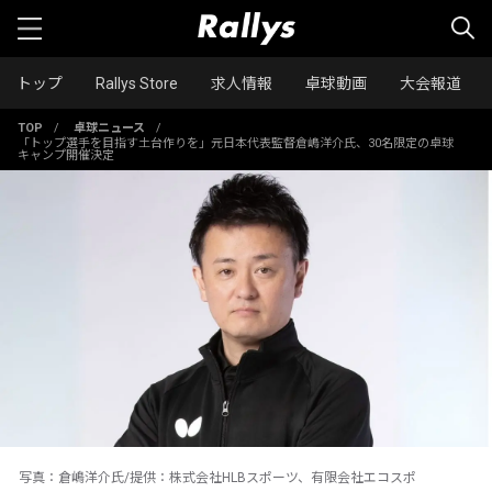
トップ
Rallys Store
求人情報
卓球動画
大会報道
TOP
/
卓球ニュース
/
「トップ選手を目指す土台作りを」元日本代表監督倉嶋洋介氏、30名限定の卓球
キャンプ開催決定
写真：倉嶋洋介氏/提供：株式会社HLBスポーツ、有限会社エコスポ