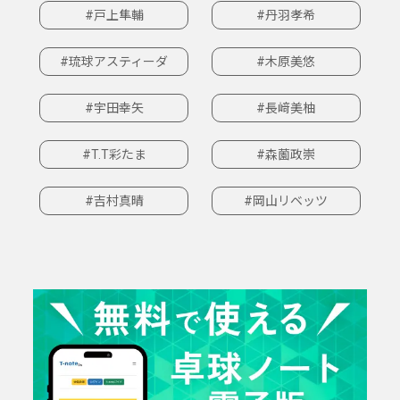
#戸上隼輔
#丹羽孝希
#琉球アスティーダ
#木原美悠
#宇田幸矢
#長﨑美柚
#T.T彩たま
#森薗政崇
#吉村真晴
#岡山リベッツ