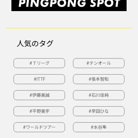
人気のタグ
#Ｔリーグ
#テンオール
#ITTF
#張本智和
#伊藤美誠
#石川佳純
#平野美宇
#早田ひな
#ワールドツアー
#水谷隼