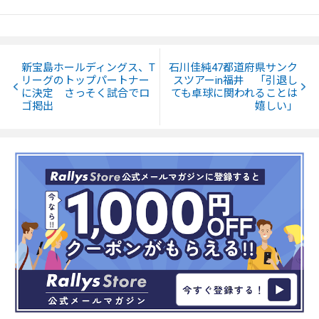
新宝島ホールディングス、T
石川佳純47都道府県サンク
リーグのトップパートナー
スツアーin福井 「引退し
に決定 さっそく試合でロ
ても卓球に関われることは
ゴ掲出
嬉しい」