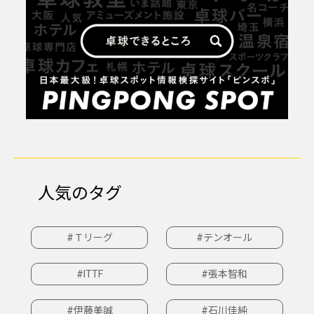
人気のタグ
#Ｔリーグ
#テンオール
#ITTF
#張本智和
#伊藤美誠
#石川佳純