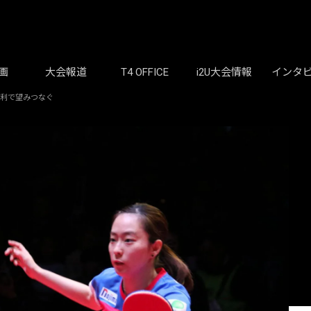
画
大会報道
T4 OFFICE
i2U大会情報
インタ
勝利で望みつなぐ