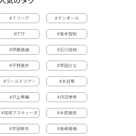
人気のタグ
#Ｔリーグ
#テンオール
#ITTF
#張本智和
#伊藤美誠
#石川佳純
#平野美宇
#早田ひな
#ワールドツアー
#水谷隼
#戸上隼輔
#丹羽孝希
#琉球アスティーダ
#木原美悠
#宇田幸矢
#長﨑美柚