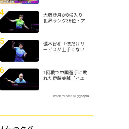
ストインカレで単複
激突 吉山和希vs面
4
田知己の1年生対決も
大藤沙月が8強入り
実現｜インカレ卓球
世界ランク36位・ア
2026男子準決勝 愛
メリカのエース下す
知工業大vs日本大
＜卓球・WTTチャン
ピオンズ横浜2026＞
5
張本智和「僕だけサ
ービスが上手くない
自信がある」強化し
てきたサービスで初
戦完勝＜卓球・WTT
6
チャンピオンズ横浜
1回戦で中国選手に敗
2026＞
れた伊藤美誠「イエ
ローカードには
『え？』ってなりま
した」＜卓球・WTT
Recommended by
チャンピオンズ横浜
2026＞