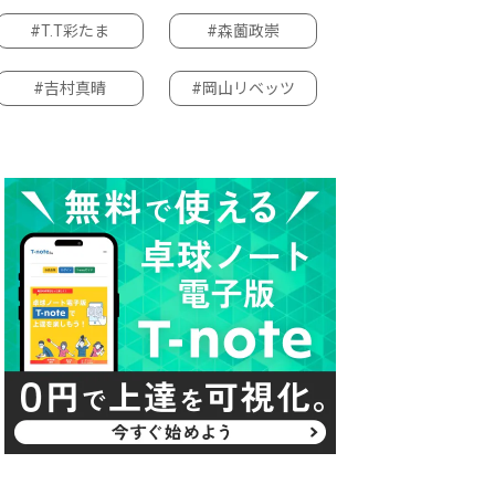
#T.T彩たま
#森薗政崇
#吉村真晴
#岡山リベッツ