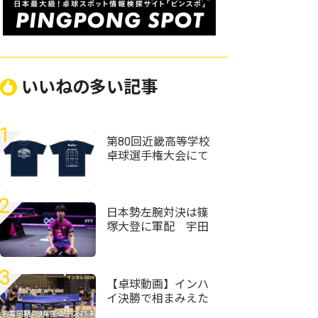
いいねの多い記事
1
第80回近畿高等学校
卓球選手権大会にて
Rallysブース出店＆記
念Tシャツを販売しま
す！
2
日本勢左腕対決は篠
塚大登に軍配 宇田
幸矢相手にフルゲー
ムの激闘制す＜卓
球・WTTチャンピオ
3
ンズ横浜2026＞
【卓球動画】インハ
イ決勝で相まみえた
愛工大名電同期 ラ