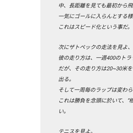
中、長距離を見ても最初から飛
一気にゴールに入らんとする様
これはスピード化という事だ。
次にザトペックの走法を見よ、
彼の走り方は、一週400のト
だが、その走り方は20~30米を
出る。
そして一周毎のラップは変わら
これは勝負を念頭に於いて、”
い。
テニスを見よ。