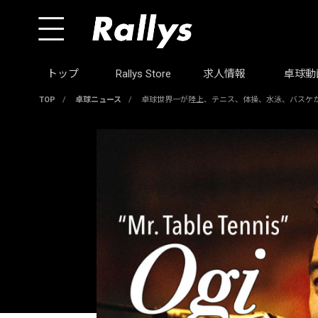
トップ
Rallys Store
求人情報
卓球動
TOP
/
卓球ニュース
/
卓球世界一が陸上、テニス、体操、水泳、バスケか