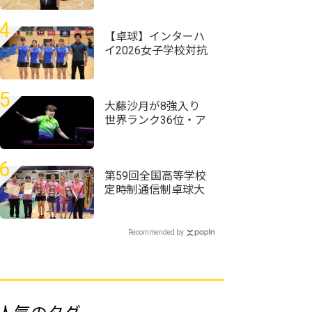
団体決勝と同じ相手
に連勝でV＜第59回全
4
国高等学校定時制通
【卓球】インターハ
信制卓球大会＞
イ2026女子学校対抗
の組み合わせ決定
前回王者・星槎横浜
が初連覇狙う
5
大藤沙月が8強入り
世界ランク36位・ア
メリカのエース下す
＜卓球・WTTチャン
ピオンズ横浜2026＞
6
第59回全国高等学校
定時制通信制卓球大
会
Recommended by