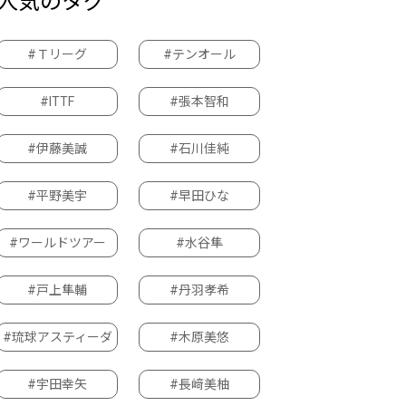
人気のタグ
#Ｔリーグ
#テンオール
#ITTF
#張本智和
#伊藤美誠
#石川佳純
#平野美宇
#早田ひな
#ワールドツアー
#水谷隼
#戸上隼輔
#丹羽孝希
#琉球アスティーダ
#木原美悠
#宇田幸矢
#長﨑美柚