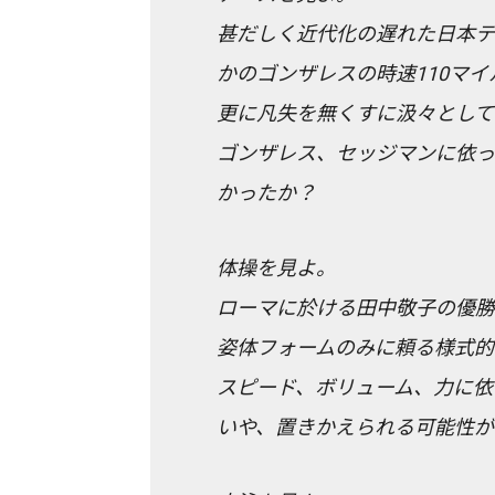
甚だしく近代化の遅れた日本テ
かのゴンザレスの時速110マ
更に凡失を無くすに汲々として
ゴンザレス、セッジマンに依っ
かったか？
体操を見よ。
ローマに於ける田中敬子の優勝
姿体フォームのみに頼る様式的
スピード、ボリューム、力に依
いや、置きかえられる可能性が