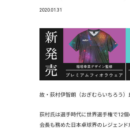
2020.01.31
故・荻村伊智朗（おぎむらいちろう）
荻村氏は選手時代に世界選手権で12個
会長も務めた日本卓球界のレジェンド