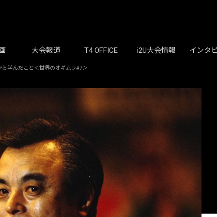
画
大会報道
T4 OFFICE
i2U大会情報
インタ
ら学んだこと＜世界のオギムラ#7＞