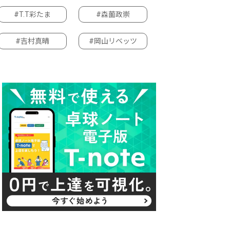
#T.T彩たま
#森薗政崇
#吉村真晴
#岡山リベッツ