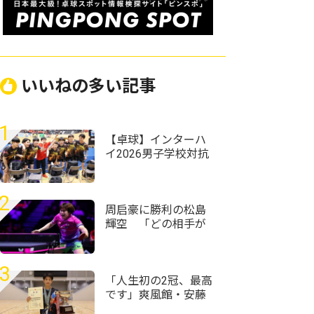
いいねの多い記事
1
【卓球】インターハ
イ2026男子学校対抗
の組み合わせ決定
野田学園高校は前回
王者として迎える夏
2
周启豪に勝利の松島
輝空 「どの相手が
来ても自分のプレー
ができれば勝てる」
＜卓球・WTTチャン
3
ピオンズ横浜2026＞
「人生初の2冠、最高
です」爽風館・安藤
京護が男子単制す