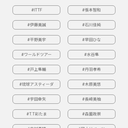
#ITTF
#張本智和
#伊藤美誠
#石川佳純
#平野美宇
#早田ひな
#ワールドツアー
#水谷隼
#戸上隼輔
#丹羽孝希
#琉球アスティーダ
#木原美悠
#宇田幸矢
#長﨑美柚
#T.T彩たま
#森薗政崇