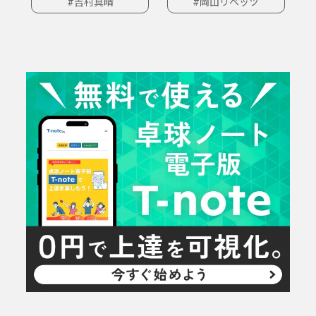
#吉村真晴
#岡山リベッツ