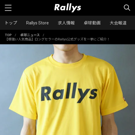
トップ
Rallys Store
求人情報
卓球動画
大会報道
TOP
/
卓球ニュース
/
【根強い人気商品】ロングセラーのRallys公式グッズを一挙にご紹介！