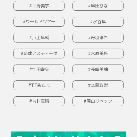
#平野美宇
#早田ひな
#ワールドツアー
#水谷隼
#戸上隼輔
#丹羽孝希
#琉球アスティーダ
#木原美悠
#宇田幸矢
#長﨑美柚
#T.T彩たま
#森薗政崇
#吉村真晴
#岡山リベッツ