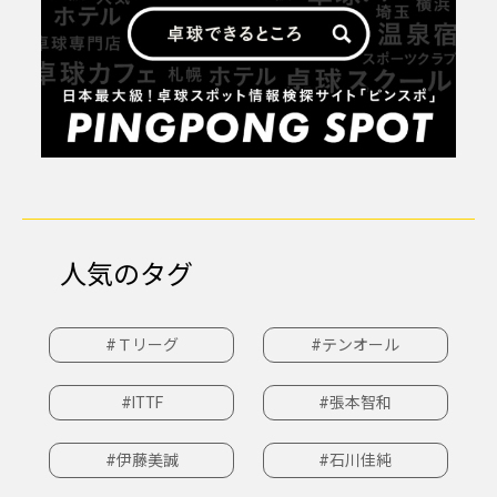
人気のタグ
#Ｔリーグ
#テンオール
#ITTF
#張本智和
#伊藤美誠
#石川佳純