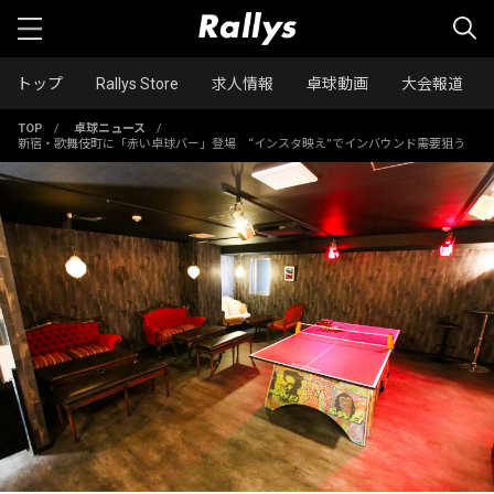
トップ
Rallys Store
求人情報
卓球動画
大会報道
TOP
/
卓球ニュース
/
新宿・歌舞伎町に「赤い卓球バー」登場 “インスタ映え”でインバウンド需要狙う