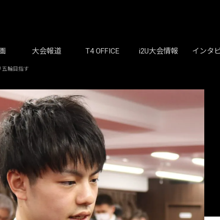
画
大会報道
T4 OFFICE
i2U大会情報
インタ
リ五輪目指す