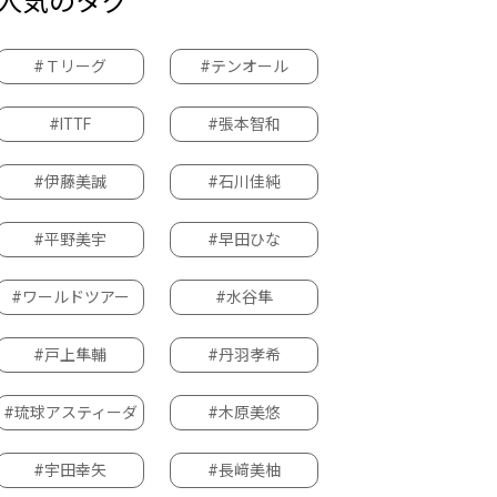
人気のタグ
#Ｔリーグ
#テンオール
#ITTF
#張本智和
#伊藤美誠
#石川佳純
#平野美宇
#早田ひな
#ワールドツアー
#水谷隼
#戸上隼輔
#丹羽孝希
#琉球アスティーダ
#木原美悠
#宇田幸矢
#長﨑美柚