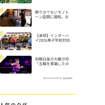
「来年も同じメンバ
ーで戦える」専修大
4
学、11年ぶり16回目
飾り立てないモノト
のV｜インカレ卓球
ーン空間に調和。お
2026女子
丸山ホテルがT4
OFFICEで仕掛けるサ
ウナと湯上がりの対
5
話
【卓球】インターハ
イ2026男子学校対抗
の組み合わせ決定
野田学園高校は前回
王者として迎える夏
6
初戦白星の大藤沙月
「五輪を意識したの
はここ2、3年」坂本
竜介コーチ「五輪を
目指している」＜卓
Recommended by
球・WTTチャンピオ
ンズ横浜2026＞