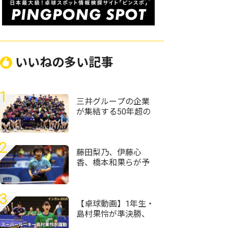
いいねの多い記事
1
三井グループの企業
が集結する50年超の
歴史ある大会 企業
対抗戦は三井住友信
託銀行が頂点に＜卓
2
球・オール三井2026
藤田梨乃、伊藤心
＞
香、橋本和果らが予
選1位通過＜卓球・全
農杯全日本ホカバ
2026・バンビ女子予
3
選リーグ＞
【卓球動画】1年生・
島村果怜が準決勝、
決勝と殊勲の白星