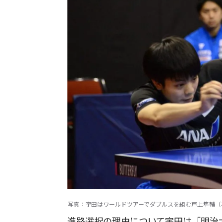
写真：宇田はワールドツアーでダブルスを組む戸上隼輔（右）
進路選択の理由について宇田は「明治