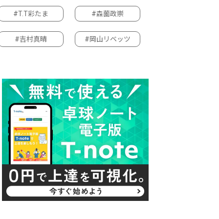
#T.T彩たま
#森薗政崇
#吉村真晴
#岡山リベッツ