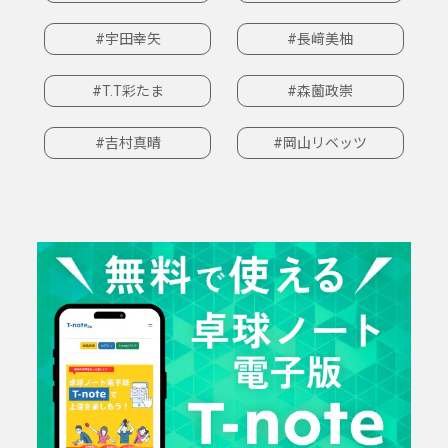
#宇田幸矢
#長﨑美柚
#T.T彩たま
#森薗政崇
#吉村真晴
#岡山リベッツ