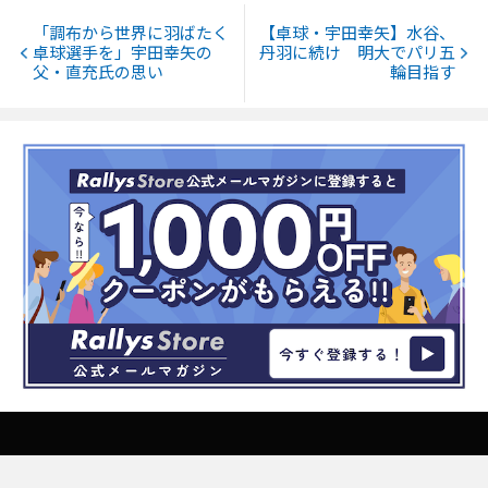
「調布から世界に羽ばたく
【卓球・宇田幸矢】水谷、
卓球選手を」宇田幸矢の
丹羽に続け 明大でパリ五
父・直充氏の思い
輪目指す