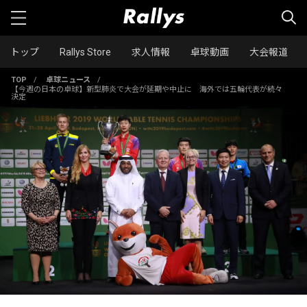
トップ
Rallys Store
求人情報
卓球動画
大会報道
TOP
/
卓球ニュース
/
【今週の日本の卓球】新型肺炎で大会が延期や中止に 海外では五輪代表が続々
決定