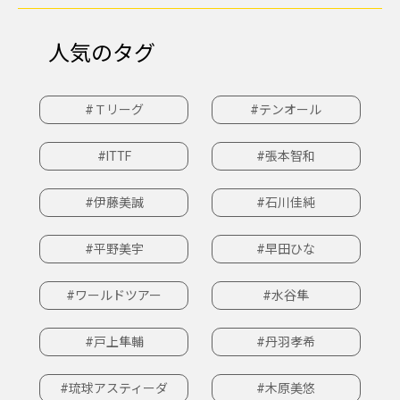
人気のタグ
#Ｔリーグ
#テンオール
#ITTF
#張本智和
#伊藤美誠
#石川佳純
#平野美宇
#早田ひな
#ワールドツアー
#水谷隼
#戸上隼輔
#丹羽孝希
#琉球アスティーダ
#木原美悠