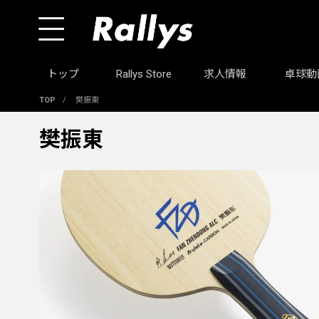
トップ
Rallys Store
求人情報
卓球動
TOP
/
樊振東
樊振東