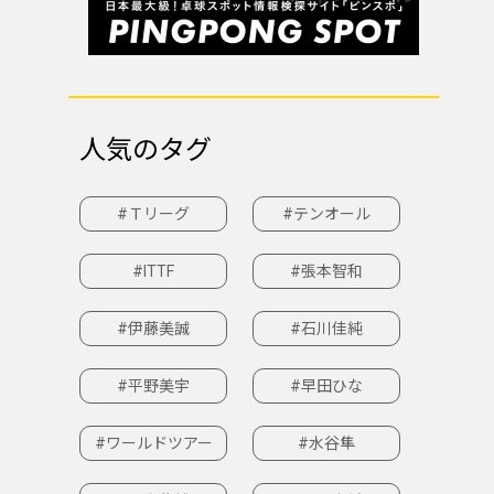
人気のタグ
#Ｔリーグ
#テンオール
#ITTF
#張本智和
#伊藤美誠
#石川佳純
#平野美宇
#早田ひな
#ワールドツアー
#水谷隼