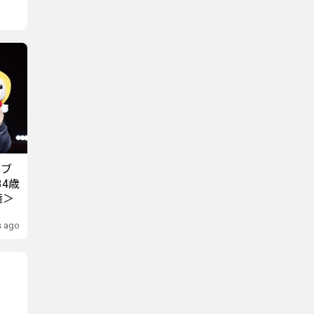
ダブ
4歳
権＞
s ago