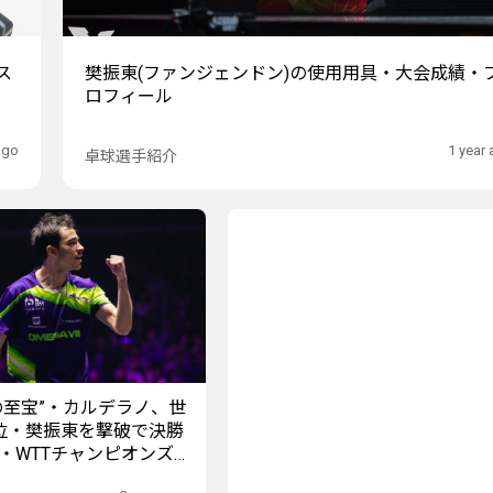
ス
樊振東(ファンジェンドン)の使用用具・大会成績・
ロフィール
ago
1 year
卓球選手紹介
の至宝”・カルデラノ、世
位・樊振東を撃破で決勝
・WTTチャンピオンズ仁