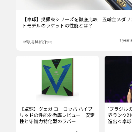
【卓球】樊振東シリーズを徹底比較 五輪金メダリ
トモデルのラケットの性能とは？
1 year 
卓球用具紹介
[PR]
【卓球】ヴェガ ヨーロッパ ハイブ
“ブラジル
リッドの性能を徹底レビュー 安定
界ランク2
性と守備力特化型のラバー
進出＜卓球
川2024＞