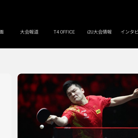
画
大会報道
T4 OFFICE
i2U大会情報
インタ