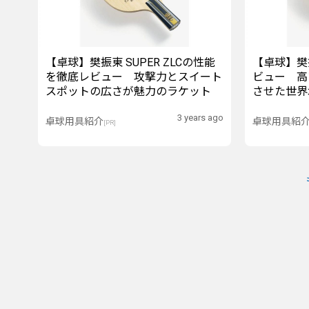
【卓球】樊振東 SUPER ZLCの性能
【卓球】樊
を徹底レビュー 攻撃力とスイート
ビュー 高
スポットの広さが魅力のラケット
させた世界
3 years ago
卓球用具紹介
卓球用具紹
[PR]