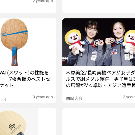
2 years ago
AT(スワット)の性能を
木原美悠/長﨑美柚ペアが女子
ー 7枚合板のベストセ
ルスで銅メダル獲得 男子単は3
ケット
の馬龍がV＜卓球・アジア選手
3 years ago
3 year
介
国際大会
[PR]