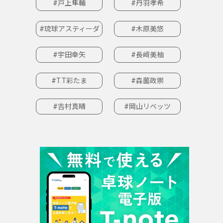
#戸上隼輔
#丹羽孝希
#琉球アスティーダ
#木原美悠
#宇田幸矢
#長﨑美柚
#T.T彩たま
#森薗政崇
#吉村真晴
#岡山リベッツ