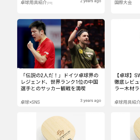
2 years ago
卓球用具紹介
国際大会
[PR]
「伝説の2人だ！」ドイツ卓球界の
【卓球】SW
レジェンド、世界ランク1位の中国
徹底レビュ
選手とのサッカー観戦を満喫
ラー木材ラ
3 years ago
卓球×SNS
卓球用具紹