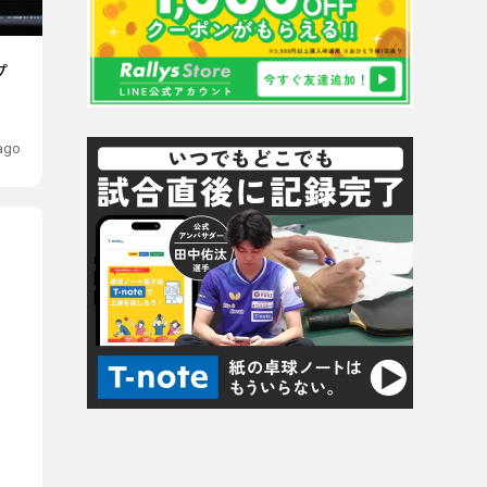
プ
 ago