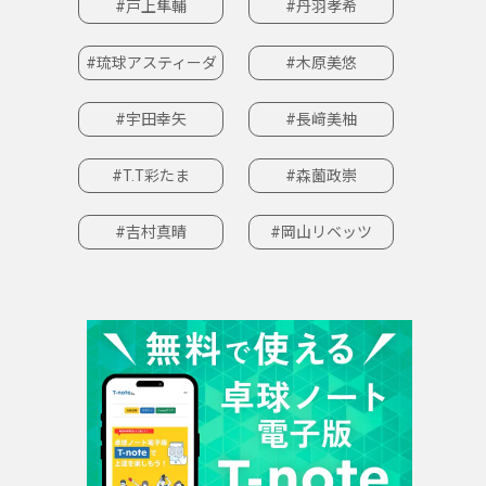
#戸上隼輔
#丹羽孝希
#琉球アスティーダ
#木原美悠
#宇田幸矢
#長﨑美柚
#T.T彩たま
#森薗政崇
#吉村真晴
#岡山リベッツ