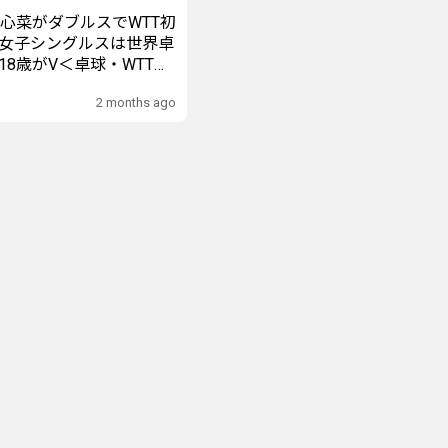
松心菜がダブルスでWTT初
女子シングルスは世界卓
18歳がV＜卓球・WTTフ
ンヌボン2026＞
2 months ago