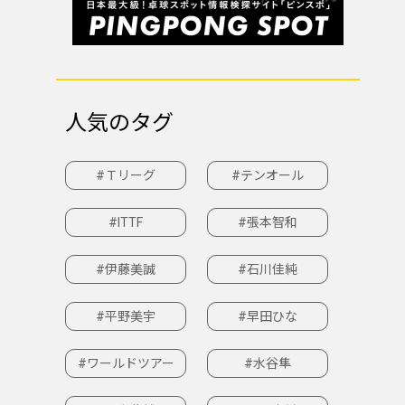
人気のタグ
#Ｔリーグ
#テンオール
#ITTF
#張本智和
#伊藤美誠
#石川佳純
#平野美宇
#早田ひな
#ワールドツアー
#水谷隼