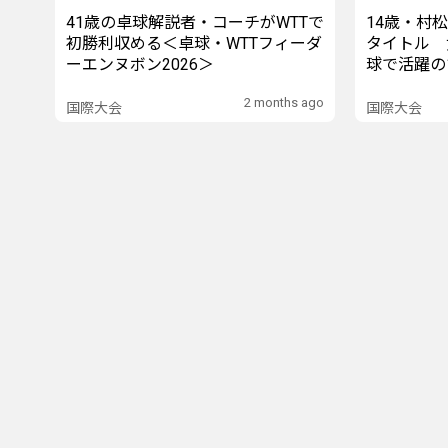
41歳の卓球解説者・コーチがWTTで
14歳・村
初勝利収める＜卓球・WTTフィーダ
タイトル 
ーエンヌボン2026＞
球で活躍の
ィーダーエ
2 months ago
国際大会
国際大会