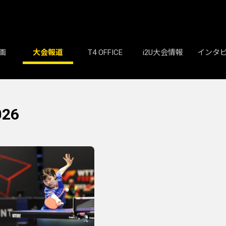
画
大会報道
T4 OFFICE
i2U大会情報
インタ
26