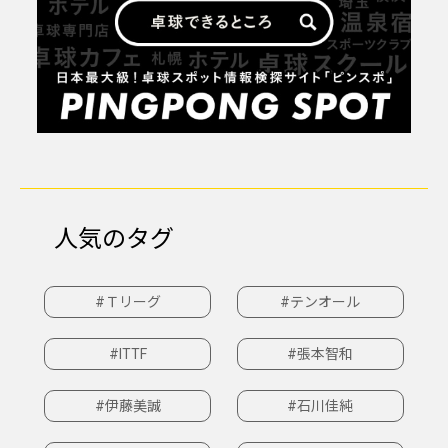
人気のタグ
#Ｔリーグ
#テンオール
#ITTF
#張本智和
#伊藤美誠
#石川佳純