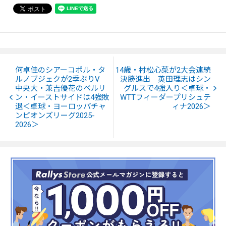
何卓佳のシアーコポル・タ
14歳・村松心菜が2大会連続
ルノブジェクが2季ぶりV
決勝進出 英田理志はシン
中央大・兼吉優花のベルリ
グルスで4強入り＜卓球・
ン・イーストサイドは4強敗
WTTフィーダープリシュテ
退＜卓球・ヨーロッパチャ
ィナ2026＞
ンピオンズリーグ2025-
2026＞