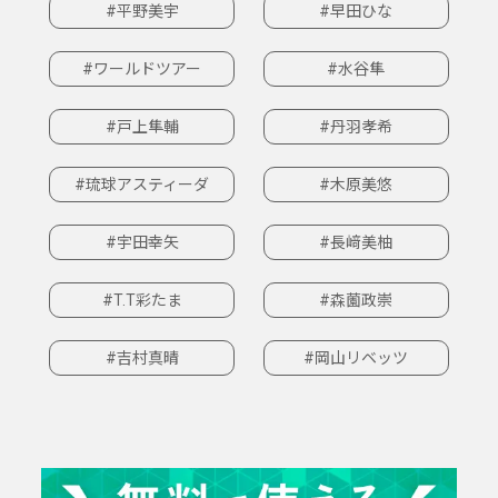
#平野美宇
#早田ひな
#ワールドツアー
#水谷隼
#戸上隼輔
#丹羽孝希
#琉球アスティーダ
#木原美悠
#宇田幸矢
#長﨑美柚
#T.T彩たま
#森薗政崇
#吉村真晴
#岡山リベッツ