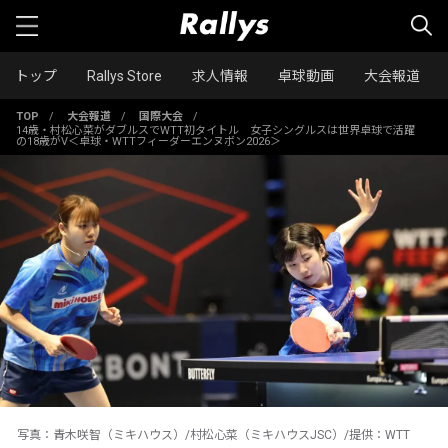
トップ
Rallys Store
求人情報
卓球動画
大会報道
TOP
/
大会報道
/
国際大会
/
14歳・村松心菜がダブルスでWTT初タイトル 女子シングルスは世界卓球で活躍
の18歳がV＜卓球・WTTフィーダーエンヌボン2026＞
写真：青木咲智（ミキハウス）/村松心菜（ミキハウスJSC）/提供：WTT