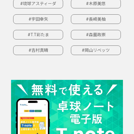
#琉球アスティーダ
#木原美悠
#宇田幸矢
#長﨑美柚
#T.T彩たま
#森薗政崇
#吉村真晴
#岡山リベッツ