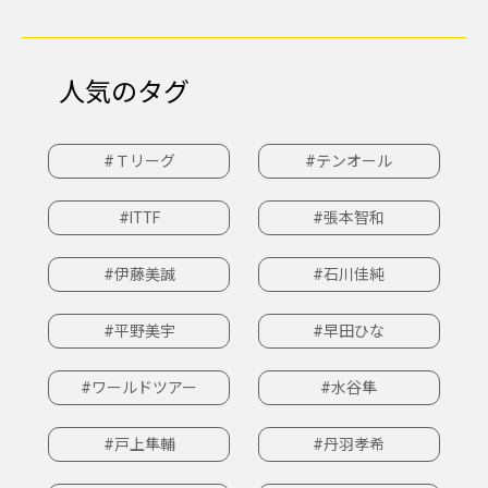
人気のタグ
#Ｔリーグ
#テンオール
#ITTF
#張本智和
#伊藤美誠
#石川佳純
#平野美宇
#早田ひな
#ワールドツアー
#水谷隼
#戸上隼輔
#丹羽孝希