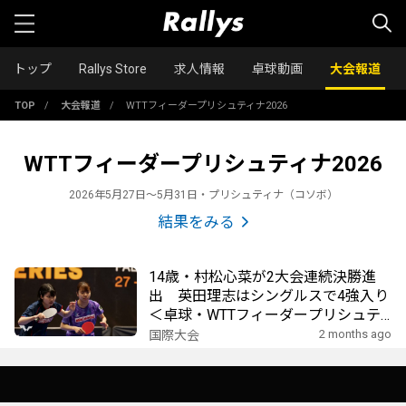
トップ
Rallys Store
求人情報
卓球動画
大会報道
TOP
/
大会報道
/
WTTフィーダープリシュティナ2026
WTTフィーダープリシュティナ2026
2026年5月27日〜5月31日・プリシュティナ（コソボ）
結果をみる
14歳・村松心菜が2大会連続決勝進
出 英田理志はシングルスで4強入り
＜卓球・WTTフィーダープリシュテ
ィナ2026＞
2 months ago
国際大会