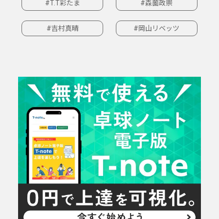
#T.T彩たま
#森薗政崇
#吉村真晴
#岡山リベッツ