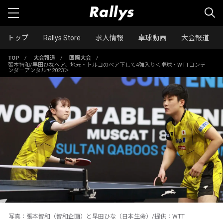
トップ
Rallys Store
求人情報
卓球動画
大会報道
TOP
/
大会報道
/
国際大会
/
張本智和/早田ひなペア、地元・トルコのペア下して4強入り＜卓球・WTTコンテ
ンダーアンタルヤ2023＞
写真：張本智和（智和企画）と早田ひな（日本生命）/提供：WTT