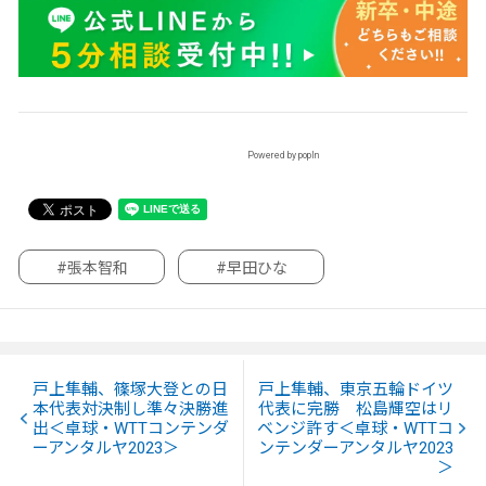
Powered by popIn
#張本智和
#早田ひな
戸上隼輔、篠塚大登との日
戸上隼輔、東京五輪ドイツ
本代表対決制し準々決勝進
代表に完勝 松島輝空はリ
出＜卓球・WTTコンテンダ
ベンジ許す＜卓球・WTTコ
ーアンタルヤ2023＞
ンテンダーアンタルヤ2023
＞