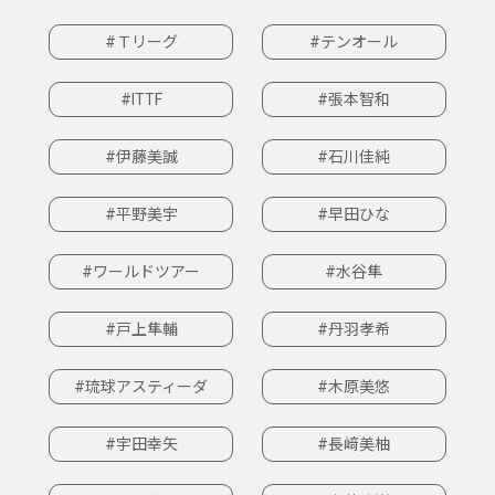
#Ｔリーグ
#テンオール
#ITTF
#張本智和
#伊藤美誠
#石川佳純
#平野美宇
#早田ひな
#ワールドツアー
#水谷隼
#戸上隼輔
#丹羽孝希
#琉球アスティーダ
#木原美悠
#宇田幸矢
#長﨑美柚