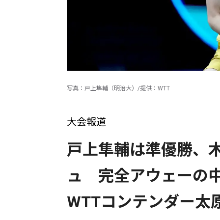
写真：戸上隼輔（明治大）/提供：WTT
大会報道
戸上隼輔は準優勝、
ュ 完全アウェーの
WTTコンテンダー太原