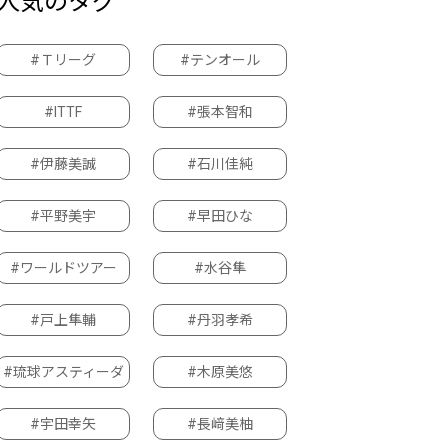
人気のタグ
#Ｔリーグ
#テンオール
#ITTF
#張本智和
#伊藤美誠
#石川佳純
#平野美宇
#早田ひな
#ワールドツアー
#水谷隼
#戸上隼輔
#丹羽孝希
#琉球アスティーダ
#木原美悠
#宇田幸矢
#長﨑美柚