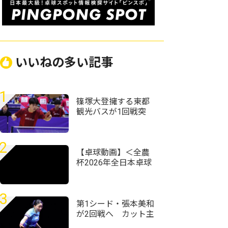
いいねの多い記事
1
篠塚大登擁する東都
観光バスが1回戦突
破 トヨタ自動車、
東芝なども接戦制す
＜第76回全日本実業
2
団卓球選手権大会＞
【卓球動画】＜全農
杯2026年全日本卓球
選手権大会（ホープ
ス・カブ・バンビの
部）新潟県予選会＞
3
第1シード・張本美和
が2回戦へ カット主
戦型の橋本帆乃香と