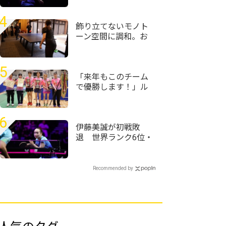
の接戦を制す＜卓
球・WTTチャンピオ
4
ンズ横浜2026＞
飾り立てないモノト
ーン空間に調和。お
丸山ホテルがT4
OFFICEで仕掛けるサ
ウナと湯上がりの対
5
話
「来年もこのチーム
で優勝します！」ル
ネサンス大阪が女子
団体初優勝＜第59回
全国高等学校定時制
6
通信制卓球大会＞
伊藤美誠が初戦敗
退 世界ランク6位・
王藝迪に惜敗＜卓
球・WTTチャンピオ
ンズ横浜2026＞
Recommended by