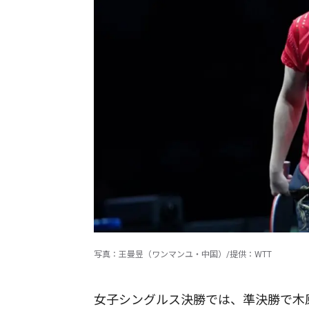
写真：王曼昱（ワンマンユ・中国）/提供：WTT
女子シングルス決勝では、準決勝で木