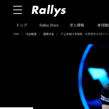
トップ
Rallys Store
求人情報
卓球動
TOP
/
大会報道
/
国際大会
/
戸上隼輔は準優勝、木原美悠は3位でフ