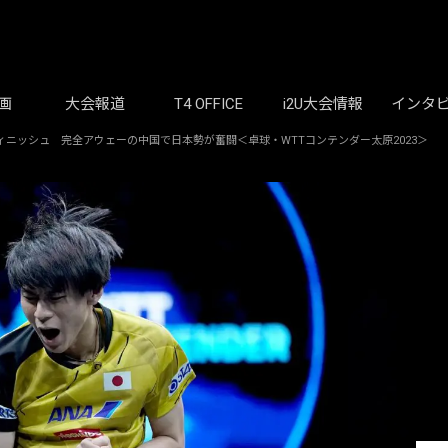
画
大会報道
T4 OFFICE
i2U大会情報
インタ
ィニッシュ 完全アウェーの中国で日本勢が奮闘＜卓球・WTTコンテンダー太原2023＞