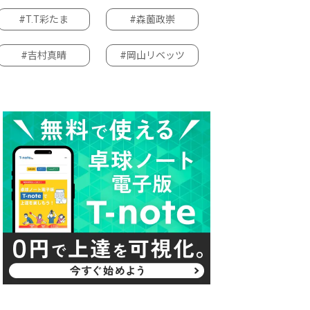
#T.T彩たま
#森薗政崇
#吉村真晴
#岡山リベッツ