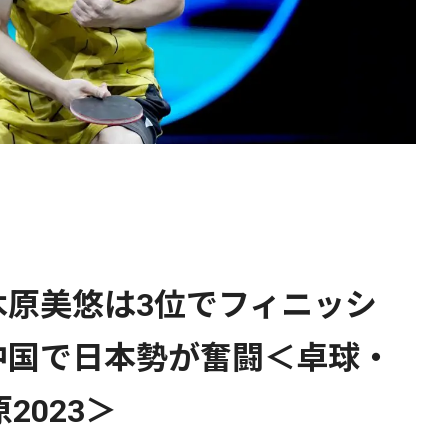
木原美悠は3位でフィニッシ
中国で日本勢が奮闘＜卓球・
2023＞