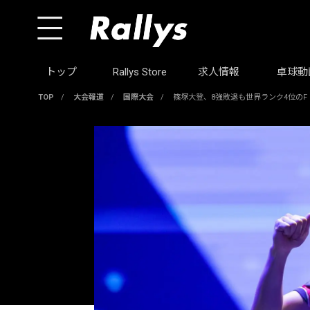
トップ
Rallys Store
求人情報
卓球動
TOP
/
大会報道
/
国際大会
/
篠塚大登、8強敗退も世界ランク4位のF