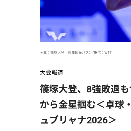
写真：篠塚大登（東都観光バス）/提供：WTT
大会報道
篠塚大登、8強敗退も
から金星掴む＜卓球・
ュブリャナ2026＞