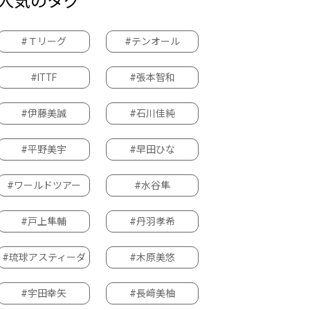
人気のタグ
#Ｔリーグ
#テンオール
#ITTF
#張本智和
#伊藤美誠
#石川佳純
#平野美宇
#早田ひな
#ワールドツアー
#水谷隼
#戸上隼輔
#丹羽孝希
#琉球アスティーダ
#木原美悠
#宇田幸矢
#長﨑美柚