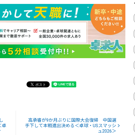
し
高承睿が9か月ぶりに国際大会復帰 中国選
＜卓
手下して本戦進出決める＜卓球・USスマッシ
ナ
ュ2026＞