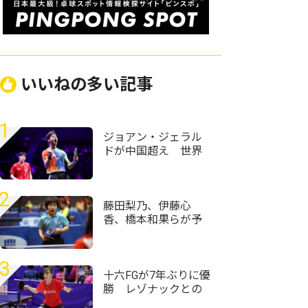
いいねの多い記事
1
ジョアン・ジェラル
ドが中国超え 世界
ランク12位・温瑞博
を破る＜卓球・WTT
チャンピオンズ横浜
2
2026＞
藤田梨乃、伊藤心
香、橋本和果らが予
選1位通過＜卓球・全
農杯全日本ホカバ
2026・バンビ女子予
3
選リーグ＞
十六FGが7年ぶりに優
勝 レゾナックとの
決勝戦を制す＜第76