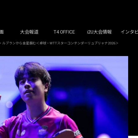
画
大会報道
T4 OFFICE
i2U大会情報
インタ
・ルブランから金星掴む＜卓球・WTTスターコンテンダーリュブリャナ2026＞