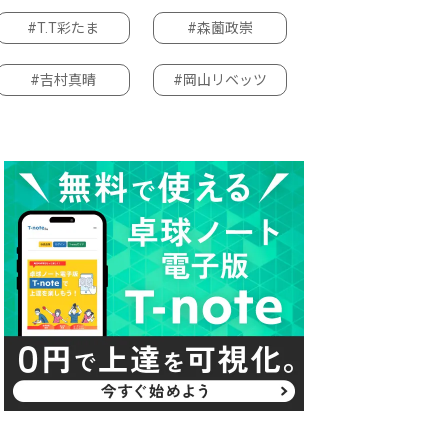
#T.T彩たま
#森薗政崇
#吉村真晴
#岡山リベッツ