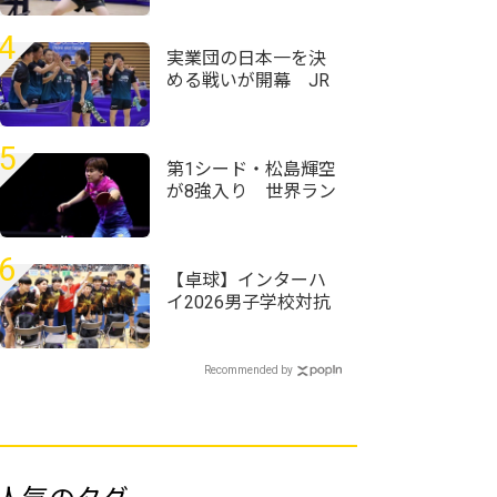
回全日本実業団卓球
選手権大会＞
4
実業団の日本一を決
める戦いが開幕 JR
東日本仙台が松戸市
役所下してグループ1
位に＜第76回全日本
5
実業団卓球選手権大
第1シード・松島輝空
会＞
が8強入り 世界ラン
ク13位・リンドに完
勝＜卓球・WTTチャ
ンピオンズ横浜2026
6
＞
【卓球】インターハ
イ2026男子学校対抗
の組み合わせ決定
野田学園高校は前回
王者として迎える夏
Recommended by