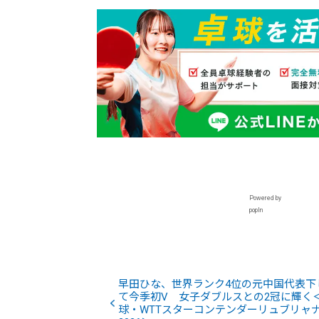
Powered by
popIn
早田ひな、世界ランク4位の元中国代表下
て今季初V 女子ダブルスとの2冠に輝く
球・WTTスターコンテンダーリュブリャ